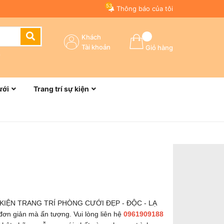
53
Thông báo của tôi
Khách
Tài khoản
Giỏ hàng
n
ưới
Trang trí sự kiện
 KIỆN TRANG TRÍ PHÒNG CƯỚI ĐẸP - ĐỘC - LẠ
 đơn giản mà ấn tượng. Vui lòng liên hệ
0961909188