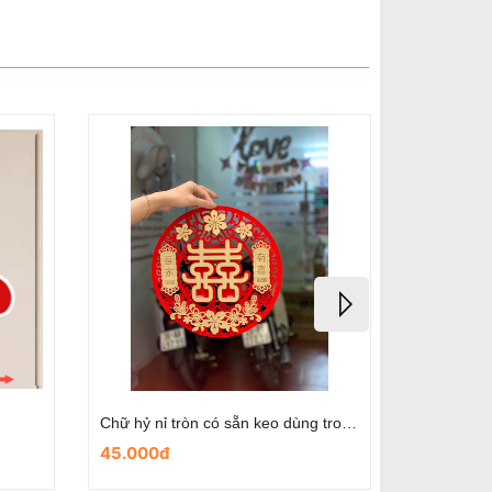
Chữ hỷ nhung dùng trong ngày cưới- mẫu hoa cát lợi
Chữ hỷ nhung dùng trong ngày cưới- mẫu chibi cô dâu chú rể
25.000đ
25.000đ