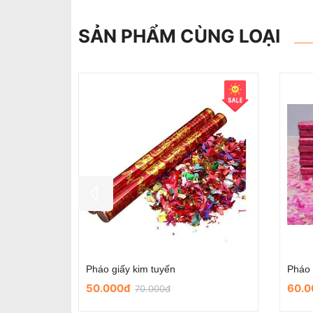
SẢN PHẨM CÙNG LOẠI
Chữ hỷ nỉ tròn có sẵn keo dùng trong ngày cưới
Chữ hỷ nhung dùng trong ngày cưới- mẫu nơ đỏ
25.000đ
25.0