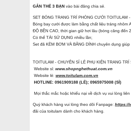
GẮN THẺ 3 BẠN
vào bài đăng chia sẻ.
SET BÓNG TRANG TRÍ PHÒNG CƯỚI TOITULAM 
Bóng bay cưới được làm bằng chất liệu tráng nhôm 
ĐỘ BỀN CAO, thời gian giữ hơi lâu (bóng căng đến 2
Có thể TÁI SỬ DỤNG nhiều lần;
Set đã KÈM BƠM VÀ BĂNG DÍNH chuyên dụng giúp b
TOITULAM - CHUYÊN SỈ LẺ PHỤ KIỆN TRANG TRÍ
Website sỉ:
www.shopnghethuat.com.vn
Website lẻ:
www.toitulam.com.vn
HOTLINE: 0961909188 (LẺ); 0965975008 (SỈ)
Mọi thắc mắc hoặc khiếu nại về dịch vụ vui lòng liê
Quý khách hàng vui lòng theo dõi Fanpage:
https:/
đãi của toitulam dành cho khách hàng.