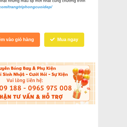
nhật những mẫu sp mới nhất cùng chương trình
com/trangtriphongcuoidep/
m vào giỏ hàng
Mua ngay