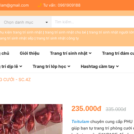
tulam@gmail.com
Tư vấn:
0961909188
Chọn danh mục
hụ kiện trang trí sinh nhật
trang trí sinh nhật cho bé
trang trí sinh nhật người lớ
rang trí sinh nhật sếp
trang trí sinh nhật công ty
 chủ
Giới thiệu
Trang trí sinh nhật
Trang trí đám c
trí dịp lễ
Trang trí lớp học
Hashtag cầm tay
 CƯỚI - SC.4Z
235.000đ
335.000đ
Toitulam
chuyên cung cấp PHỤ
giúp bạn tự trang trí phòng cưới