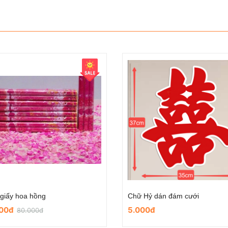
Chữ hỷ nhung dùng trong ngày cưới- mẫu hoa cưới
00đ
25.000đ