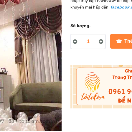
hoặc truy cập FANPAGE để cập 
khuyến mại hấp dẫn:
facebook.
Số lượng:
Thê