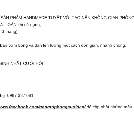
- SẢN PHẨM HANDMADE TUYỆT VỜI TẠO NÊN KHÔNG GIAN PHÒN
AN TOÀN khi sử dụng;
-3 tháng);
ạn bơm bóng và dán lên tường một cách đơn giản, nhanh chóng.
 SINH NHẬT-CƯỚI HỎI
n hệ: 0987.387.081
/www.facebook.com/trangtriphongcuoidep/
để cập nhật những mẫu ph