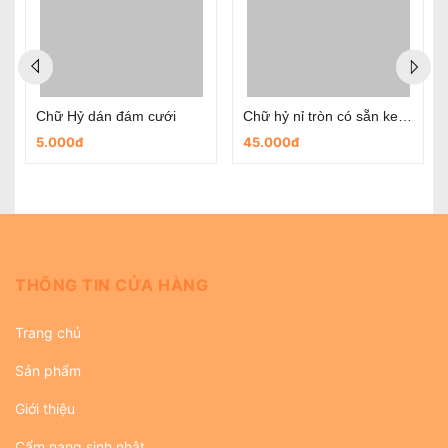
Chữ Hỷ dán đám cưới
Chữ hỷ nỉ tròn có sẵn keo dùng trong ngày cưới
5.000đ
45.000đ
THÔNG TIN CỬA HÀNG
Trang chủ
Sản phẩm
Giới thiệu
Cẩm nang sinh nhật