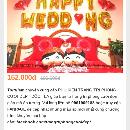
152.000đ
190.000đ
Toitulam
chuyên cung cấp PHỤ KIỆN TRANG TRÍ PHÒNG
CƯỚI ĐẸP - ĐỘC - LẠ giúp bạn tự trang trí phòng cưới đơn
giản mà ấn tượng. Vui lòng liên hệ
0961909188
hoặc truy cập
FANPAGE để cập nhật những mẫu sp mới nhất cùng chương
trình khuyến mại hấp
dẫn:
facebook.com/trangtriphongcuoidep/