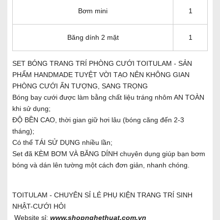
Bơm mini
1
Băng dính 2 mặt
1
SET BÓNG TRANG TRÍ PHÒNG CƯỚI TOITULAM - SẢN
PHẨM HANDMADE TUYỆT VỜI TẠO NÊN KHÔNG GIAN
PHÒNG CƯỚI ẤN TƯỢNG, SANG TRỌNG
Bóng bay cưới được làm bằng chất liệu tráng nhôm AN TOÀN
khi sử dụng;
ĐỘ BỀN CAO, thời gian giữ hơi lâu (bóng căng đến 2-3
tháng);
Có thể TÁI SỬ DỤNG nhiều lần;
Set đã KÈM BƠM VÀ BĂNG DÍNH chuyên dụng giúp bạn bơm
bóng và dán lên tường một cách đơn giản, nhanh chóng.
TOITULAM - CHUYÊN SỈ LẺ PHỤ KIỆN TRANG TRÍ SINH
NHẬT-CƯỚI HỎI
Website sỉ:
www.shopnghethuat.com.vn