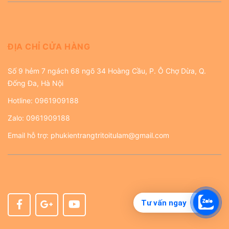
ĐỊA CHỈ CỬA HÀNG
Số 9 hẻm 7 ngách 68 ngõ 34 Hoàng Cầu, P. Ô Chợ Dừa, Q.
Đống Đa, Hà Nội
Hotline:
0961909188
Zalo:
0961909188
Email hỗ trợ:
phukientrangtritoitulam@gmail.com
Tư vấn ngay