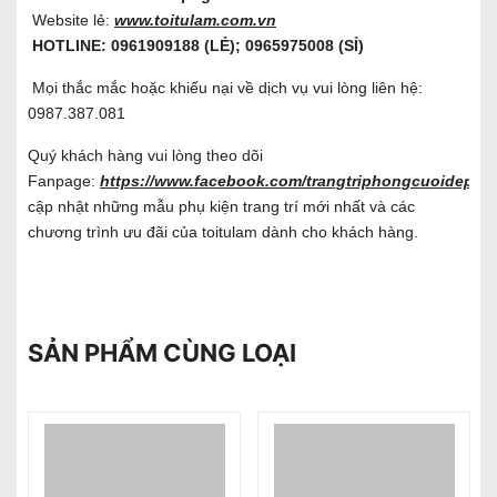
Website lẻ:
www.toitulam.com.vn
HOTLINE: 0961909188 (LẺ); 0965975008 (SỈ)
Mọi thắc mắc hoặc khiếu nại về dịch vụ vui lòng liên hệ:
0987.387.081
Quý khách hàng vui lòng theo dõi
Fanpage:
https://www.facebook.com/trangtriphongcuoidep/
đ
cập nhật những mẫu phụ kiện trang trí mới nhất và các
chương trình ưu đãi của toitulam dành cho khách hàng.
SẢN PHẨM CÙNG LOẠI