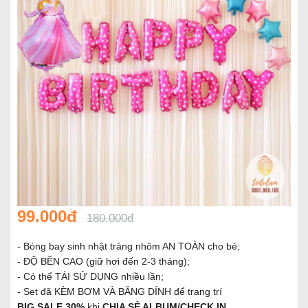
99.000đ
180.000đ
- Bóng bay sinh nhật tráng nhôm AN TOÀN cho bé;
- ĐỘ BỀN CAO (giữ hơi đến 2-3 tháng);
- Có thể TÁI SỬ DỤNG nhiều lần;
- Set đã KÈM BƠM VÀ BĂNG DÍNH để trang trí
BIG SALE 30%
khi
CHIA SẺ ALBUM/CHECK IN