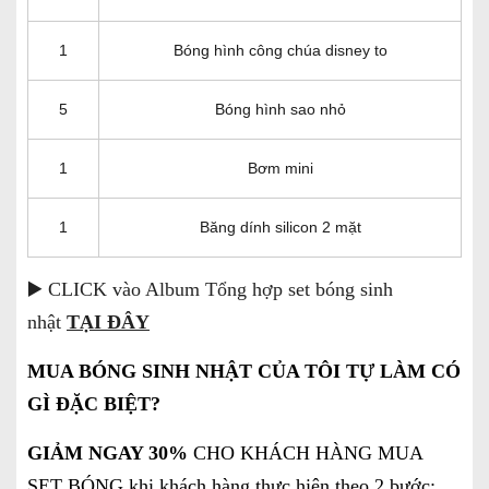
1
Bóng hình công chúa disney to
5
Bóng hình sao nhỏ
1
Bơm mini
1
Băng dính silicon 2 mặt
▶️ CLICK vào Album Tổng hợp set bóng sinh
nhật
TẠI ĐÂY
MUA BÓNG SINH NHẬT CỦA TÔI TỰ LÀM CÓ
GÌ ĐẶC BIỆT?
GIẢM NGAY 30%
CHO KHÁCH HÀNG MUA
SET BÓNG khi khách hàng thực hiện theo 2 bước: