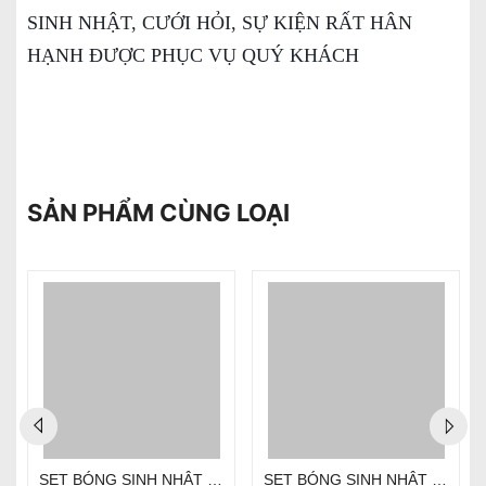
SINH NHẬT, CƯỚI HỎI, SỰ KIỆN RẤT HÂN
HẠNH ĐƯỢC PHỤC VỤ QUÝ KHÁCH
SẢN PHẨM CÙNG LOẠI
SET BÓNG SINH NHẬT - CHỦ ĐỀ PHI HÀNH GIA SD-R030
SET BÓNG SINH NHẬT - CHỦ ĐỀ PHI HÀNH GIA SD-R018