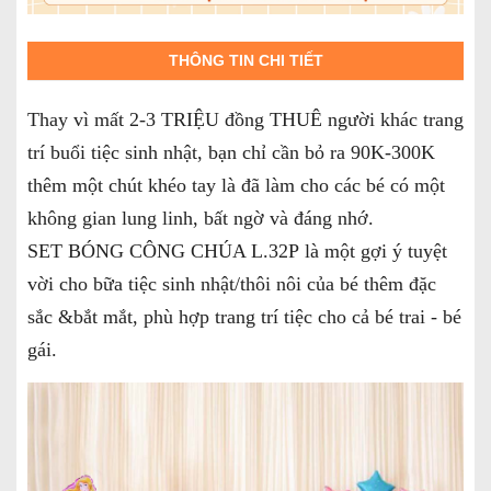
THÔNG TIN CHI TIẾT
Thay vì mất 2-3 TRIỆU đồng THUÊ người khác trang
trí buổi tiệc sinh nhật, bạn chỉ cần bỏ ra 90K-300K
thêm một chút khéo tay là đã làm cho các bé có một
không gian lung linh, bất ngờ và đáng nhớ.
SET BÓNG CÔNG CHÚA L.32P là một gợi ý tuyệt
vời cho bữa tiệc sinh nhật/thôi nôi của bé thêm đặc
sắc &bắt mắt, phù hợp trang trí tiệc cho cả bé trai - bé
gái.