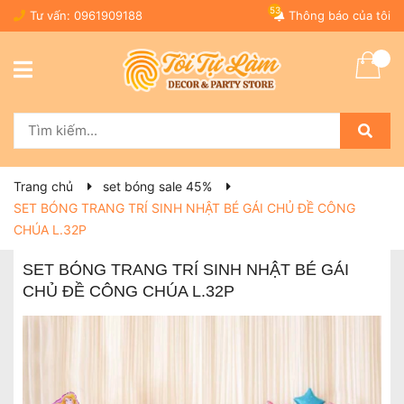
53
Tư vấn:
0961909188
Thông báo của tôi
Trang chủ
set bóng sale 45%
SET BÓNG TRANG TRÍ SINH NHẬT BÉ GÁI CHỦ ĐỀ CÔNG
CHÚA L.32P
SET BÓNG TRANG TRÍ SINH NHẬT BÉ GÁI
CHỦ ĐỀ CÔNG CHÚA L.32P