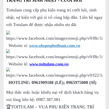
TRANG TRÍ SINH NHẬT - CƯỚI HỎI
Toitulam cung cấp phụ kiện trang trí cưới hỏi, sinh
nhật, sự kiện với giá sỉ vô cùng hấp dẫn. Liên hệ ngay
với Totulam để được nhận nhiều ưu đãi
Website sỉ:
www.shopnghethuat.com.vn
Website lẻ:
www.toitulam.com.vn
HOTLINE: 0961909188 (LẺ); 0965975008 (SỈ)
Mọi thắc mắc hoặc khiếu nại về dịch khách hàng vụ
vui lòng liên hệ: 0987.387.081
🏆TOITULAM – VUA PHỤ KIỆN TRANG TRÍ