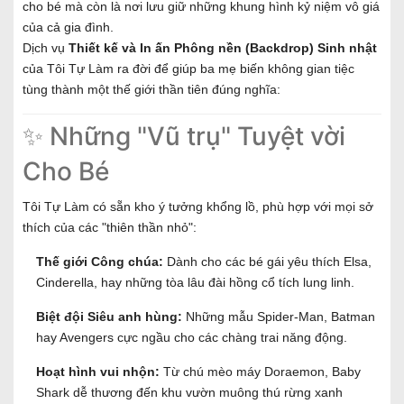
cho bé mà còn là nơi lưu giữ những khung hình kỷ niệm vô giá
của cả gia đình.
Dịch vụ
Thiết kế và In ấn Phông nền (Backdrop) Sinh nhật
của Tôi Tự Làm ra đời để giúp ba mẹ biến không gian tiệc
tùng thành một thế giới thần tiên đúng nghĩa:
✨ Những "Vũ trụ" Tuyệt vời
Cho Bé
Tôi Tự Làm có sẵn kho ý tưởng khổng lồ, phù hợp với mọi sở
thích của các "thiên thần nhỏ":
Thế giới Công chúa:
Dành cho các bé gái yêu thích Elsa,
Cinderella, hay những tòa lâu đài hồng cổ tích lung linh.
Biệt đội Siêu anh hùng:
Những mẫu Spider-Man, Batman
hay Avengers cực ngầu cho các chàng trai năng động.
Hoạt hình vui nhộn:
Từ chú mèo máy Doraemon, Baby
Shark dễ thương đến khu vườn muông thú rừng xanh