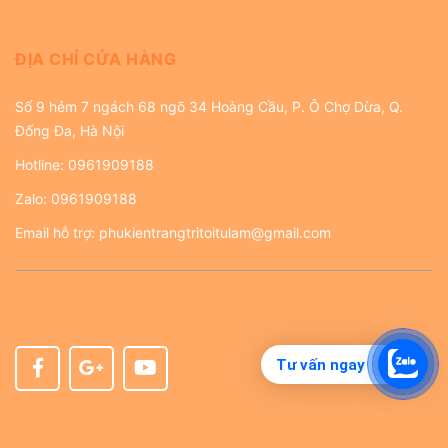
ĐỊA CHỈ CỬA HÀNG
Số 9 hẻm 7 ngách 68 ngõ 34 Hoàng Cầu, P. Ô Chợ Dừa, Q.
Đống Đa, Hà Nội
Hotline:
0961909188
Zalo:
0961909188
Email hỗ trợ:
phukientrangtritoitulam@gmail.com
Tư vấn ngay