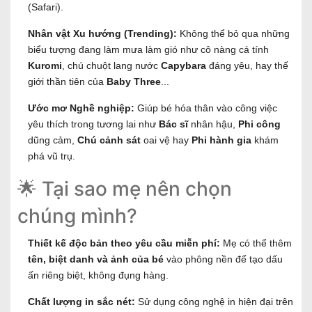
(Safari).
Nhân vật Xu hướng (Trending):
Không thể bỏ qua những
biểu tượng đang làm mưa làm gió như cô nàng cá tính
Kuromi
, chú chuột lang nước
Capybara
đáng yêu, hay thế
giới thần tiên của
Baby Three
...
Ước mơ Nghề nghiệp:
Giúp bé hóa thân vào công việc
yêu thích trong tương lai như
Bác sĩ
nhân hậu,
Phi công
dũng cảm,
Chú cảnh sát
oai vệ hay
Phi hành gia
khám
phá vũ trụ.
🌟 Tại sao mẹ nên chọn
chúng mình?
Thiết kế độc bản theo yêu cầu miễn phí:
Mẹ có thể thêm
tên, biệt danh và ảnh của bé
vào phông nền để tạo dấu
ấn riêng biệt, không đụng hàng.
Chất lượng in sắc nét:
Sử dụng công nghệ in hiện đại trên