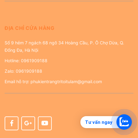
ĐỊA CHỈ CỬA HÀNG
Số 9 hẻm 7 ngách 68 ngõ 34 Hoàng Cầu, P. Ô Chợ Dừa, Q.
Đống Đa, Hà Nội
Hotline:
0961909188
Zalo:
0961909188
Email hỗ trợ:
phukientrangtritoitulam@gmail.com
Tư vấn ngay