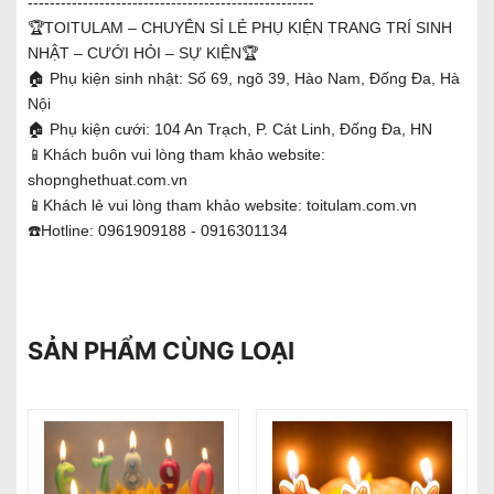
----------------------------------------------------
🏆TOITULAM – CHUYÊN SỈ LẺ PHỤ KIỆN TRANG TRÍ SINH
NHẬT – CƯỚI HỎI – SỰ KIỆN
🏆
🏠 Phụ kiện sinh nhật: Số 69, ngõ 39, Hào Nam, Đống Đa, Hà
Nội
🏠 Phụ kiện cưới: 104 An Trạch, P. Cát Linh, Đống Đa, HN
📱Khách buôn vui lòng tham khảo website:
shopnghethuat.com.vn
📱Khách lẻ vui lòng tham khảo website: toitulam.com.vn
☎️Hotline: 0961909188 - 0916301134
SẢN PHẨM CÙNG LOẠI