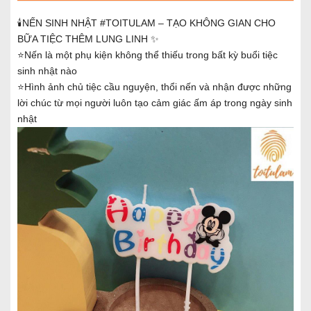
🕯️NẾN SINH NHẬT #TOITULAM – TẠO KHÔNG GIAN CHO
BỮA TIỆC THÊM LUNG LINH ✨
⭐Nến là một phụ kiện không thể thiếu trong bất kỳ buổi tiệc
sinh nhật nào
⭐Hình ảnh chủ tiệc cầu nguyện, thổi nến và nhận được những
lời chúc từ mọi người luôn tạo cảm giác ấm áp trong ngày sinh
nhật