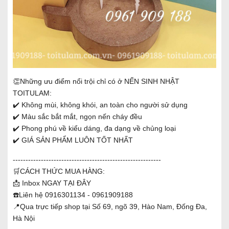
👏Những ưu điểm nổi trội chỉ có ở NẾN SINH NHẬT
TOITULAM:
✔️ Không mùi, không khói, an toàn cho người sử dụng
✔️ Màu sắc bắt mắt, ngọn nến cháy đều
✔️ Phong phú về kiểu dáng, đa dạng về chủng loại
✔️ GIÁ SẢN PHẨM LUÔN TỐT NHẤT
----------------------------------------------------------
🛒CÁCH THỨC MUA HÀNG:
📩 Inbox
NGAY TẠI ĐÂY
☎️Liên hệ 0916301134 - 0961909188
📍Qua trực tiếp shop tại Số 69, ngõ 39, Hào Nam, Đống Đa,
Hà Nội