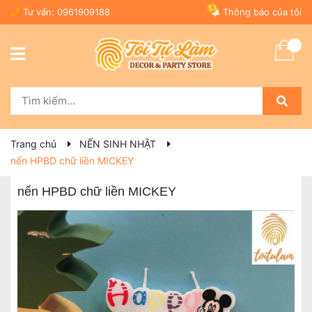
53
Tư vấn:
0961909188
Thông báo của tôi
Trang chủ
NẾN SINH NHẬT
nến HPBD chữ liền MICKEY
nến HPBD chữ liền MICKEY