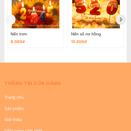
Nến số mũ xanh
Nến số hình ếch
15.000đ
10.000đ
THÔNG TIN CỬA HÀNG
Trang chủ
Sản phẩm
Giới thiệu
Cẩm nang sinh nhật