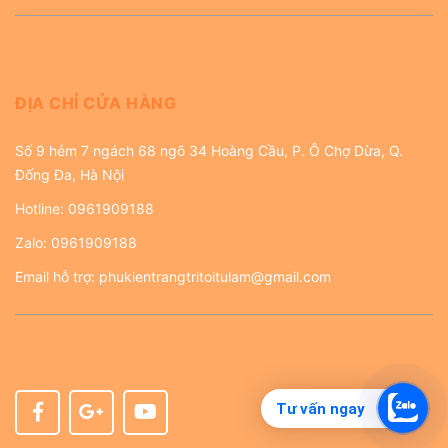
ĐỊA CHỈ CỬA HÀNG
Số 9 hẻm 7 ngách 68 ngõ 34 Hoàng Cầu, P. Ô Chợ Dừa, Q.
Đống Đa, Hà Nội
Hotline:
0961909188
Zalo:
0961909188
Email hỗ trợ:
phukientrangtritoitulam@gmail.com
Tư vấn ngay