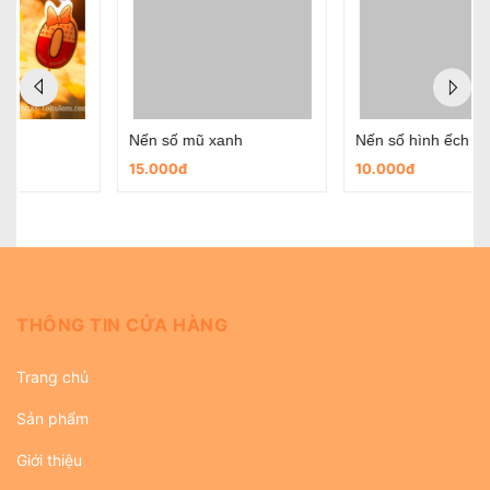
Nến số mũ xanh
Nến số hình ếch
15.000đ
10.000đ
THÔNG TIN CỬA HÀNG
Trang chủ
Sản phẩm
Giới thiệu