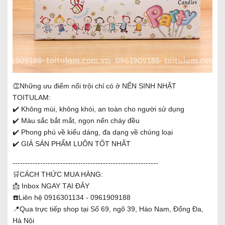
👏Những ưu điểm nổi trội chỉ có ở NẾN SINH NHẬT
TOITULAM:
✔️ Không mùi, không khói, an toàn cho người sử dụng
✔️ Màu sắc bắt mắt, ngọn nến cháy đều
✔️ Phong phú về kiểu dáng, đa dạng về chủng loại
✔️ GIÁ SẢN PHẨM LUÔN TỐT NHẤT
----------------------------------------------------------
🛒CÁCH THỨC MUA HÀNG:
📩 Inbox
NGAY TẠI ĐÂY
☎️Liên hệ 0916301134 - 0961909188
📍Qua trực tiếp shop tại Số 69, ngõ 39, Hào Nam, Đống Đa,
Hà Nội