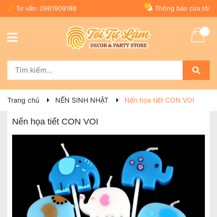
53
Tư vấn:
0961909188
Thông báo của tôi
Trang chủ
NẾN SINH NHẬT
Nến họa tiết CON VOI
Nến họa tiết CON VOI