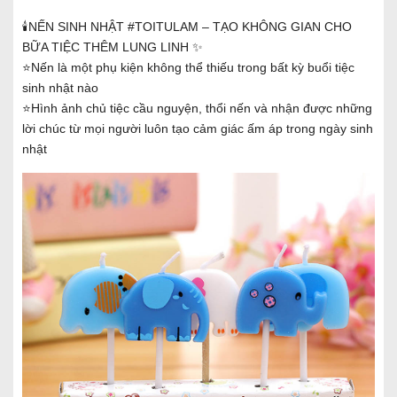
🕯️NẾN SINH NHẬT #TOITULAM – TẠO KHÔNG GIAN CHO
BỮA TIỆC THÊM LUNG LINH ✨
⭐Nến là một phụ kiện không thể thiếu trong bất kỳ buổi tiệc
sinh nhật nào
⭐Hình ảnh chủ tiệc cầu nguyện, thổi nến và nhận được những
lời chúc từ mọi người luôn tạo cảm giác ấm áp trong ngày sinh
nhật