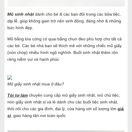
Mũ sinh nhật
dành cho bé & các bạn đội trong các bữa tiệc,
dịp lễ, giúp không gian trở nên sinh động, đáng nhớ & những
bức hình đẹp.
Mũ bằng bìa cứng có quai bằng chun đeo phù hợp cho tất cả
các bé. Các bé nhà bạn sẽ thích mê với những chiếc mũ giấy
(nón chóp) nhiều hình ngộ nghĩnh. Buổi sinh nhật thêm rộn
ràng niềm vui và hạnh phúc
Mũ giấy sinh nhật mua ở đâu?
Tôi tự làm
chuyên cung cấp mũ giấy sinh nhật,
mũ chủ tiệc
,
nón giấy sinh nhật sỉ và lẻ dành cho các buổi tiệc sinh nhật,
thôi nôi cho các gia đình, đại lý, cửa hàng với số lượng lớn
giá
sỉ
, giao hàng tận nơi toàn quốc