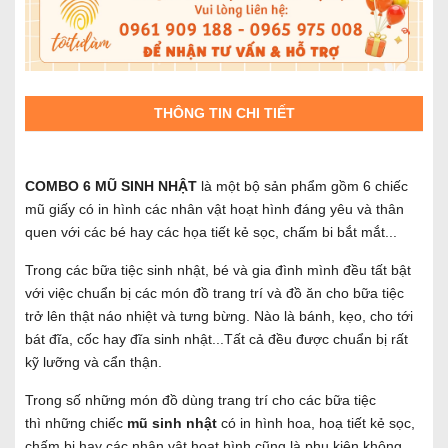
THÔNG TIN CHI TIẾT
COMBO 6 MŨ SINH NHẬT
là một bộ sản phẩm gồm 6 chiếc
mũ giấy có in hình các nhân vật hoạt hình đáng yêu và thân
quen với các bé hay các họa tiết kẻ sọc, chấm bi bắt mắt...
Trong các bữa tiệc sinh nhật, bé và gia đình mình đều tất bật
với việc chuẩn bị các món đồ trang trí và đồ ăn cho bữa tiệc
trở lên thật náo nhiệt và tưng bừng. Nào là bánh, kẹo, cho tới
bát đĩa, cốc hay đĩa sinh nhật...Tất cả đều được chuẩn bị rất
kỹ lưỡng và cẩn thận.
Trong số những món đồ dùng trang trí cho các bữa tiệc
thì những chiếc
mũ sinh nhật
có in hình hoa, hoạ tiết kẻ sọc,
chấm bi hay các nhân vật hoạt hình cũng là phụ kiện không