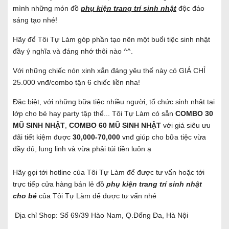
mình những món đồ
phụ kiện trang trí sinh nhật
độc đáo
sáng tạo nhé!
Hãy để Tôi Tự Làm góp phần tạo nên một buổi tiệc sinh nhật
đầy ý nghĩa và đáng nhớ thôi nào ^^.
Với những chiếc nón xinh xắn đáng yêu thế này có GIÁ CHỈ
25.000 vnđ/combo tận 6 chiếc liền nha!
Đặc biệt, với những bữa tiệc nhiều người, tổ chức sinh nhật tại
lớp cho bé hay party tập thể... Tôi Tự Làm có sẵn
COMBO 30
MŨ SINH NHẬT
,
COMBO 60 MŨ SINH NHẬT
với giá siêu ưu
đãi tiết kiệm được
30,000-70,000
vnđ giúp cho bữa tiệc vừa
đầy đủ, lung linh và vừa phải túi tiền luôn ạ
Hãy gọi tới hotline của Tôi Tự Làm để được tư vấn hoặc tới
trực tiếp cửa hàng bán lẻ đồ
phụ kiện trang trí sinh nhật
cho bé
của Tôi Tự Làm để được tư vấn nhé
Địa chỉ Shop: Số 69/39 Hào Nam, Q.Đống Đa, Hà Nội