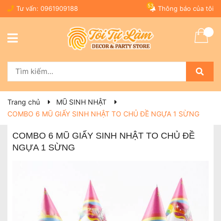
53
Tư vấn:
0961909188
Thông báo của tôi
Trang chủ
MŨ SINH NHẬT
COMBO 6 MŨ GIẤY SINH NHẬT TO CHỦ ĐỀ NGỰA 1 SỪNG
COMBO 6 MŨ GIẤY SINH NHẬT TO CHỦ ĐỀ
NGỰA 1 SỪNG