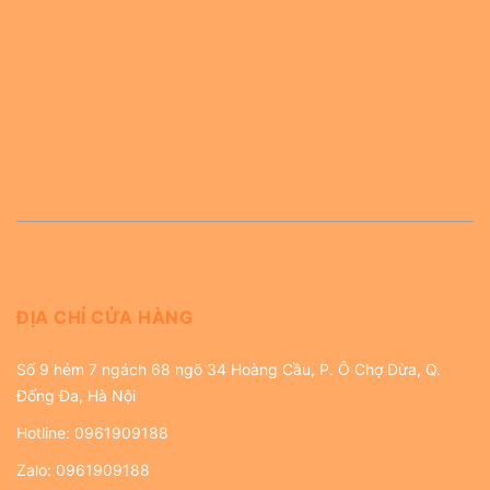
ĐỊA CHỈ CỬA HÀNG
Số 9 hẻm 7 ngách 68 ngõ 34 Hoàng Cầu, P. Ô Chợ Dừa, Q.
Đống Đa, Hà Nội
Hotline:
0961909188
Zalo:
0961909188