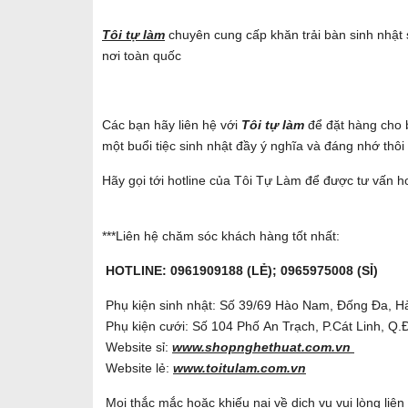
Tôi tự làm
chuyên cung cấp khăn trải bàn sinh nhật sỉ
nơi toàn quốc
Các bạn hãy liên hệ với
Tôi tự làm
để đặt hàng cho
một buổi tiệc sinh nhật đầy ý nghĩa và đáng nhớ thôi
Hãy gọi tới hotline của Tôi Tự Làm để được tư vấn ho
***Liên hệ chăm sóc khách hàng tốt nhất:
HOTLINE: 0961909188 (LẺ); 0965975008 (SỈ)
Phụ kiện sinh nhật: Số 39/69 Hào Nam, Đống Đa, H
Phụ kiện cưới: Số 104 Phố An Trạch, P.Cát Linh, Q.
Website sỉ:
www.shopnghethuat.com.vn
Website lẻ:
www.toitulam.com.vn
Mọi thắc mắc hoặc khiếu nại về dịch vụ vui lòng liê