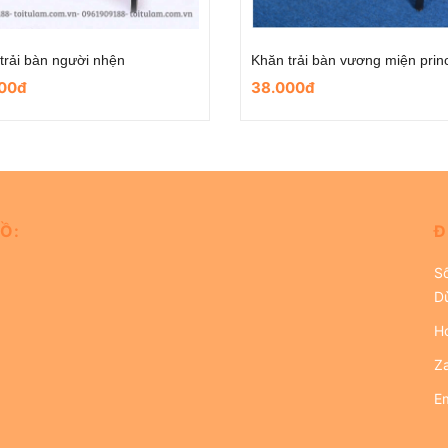
trải bàn Minion
Khăn trải bàn anh hùng Ameri
00đ
38.000đ
Ồ:
Đ
S
D
Ho
Z
Em