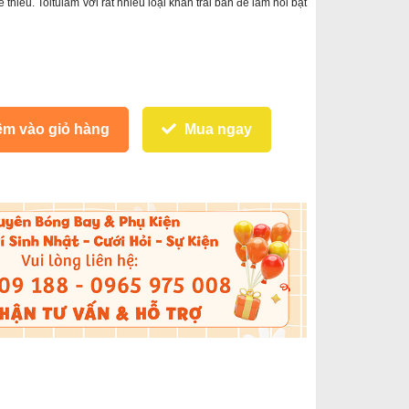
 thiếu. Toitulam với rất nhiều loại khăn trải bàn để làm nổi bật
m vào giỏ hàng
Mua ngay