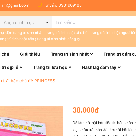
tulam@gmail.com
Tư vấn:
0961909188
Chọn danh mục
hụ kiện trang trí sinh nhật
trang trí sinh nhật cho bé
trang trí sinh nhật người lớ
rang trí sinh nhật sếp
trang trí sinh nhật công ty
 chủ
Giới thiệu
Trang trí sinh nhật
Trang trí đám c
trí dịp lễ
Trang trí lớp học
Hashtag cầm tay
n trải bàn chủ đề PRINCESS
38.000đ
Để làm nổi bật bàn tiệc thì hẳn khăn t
loại khăn trải bàn để làm nổi bật lên