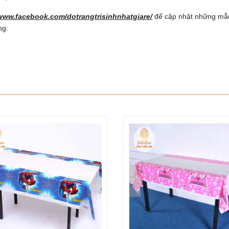
/www.facebook.com/dotrangtrisinhnhatgiare/
để cập nhật những mẫu 
ng.