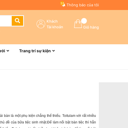
53
Thông báo của tôi
Khách
Tài khoản
Giỏ hàng
n
ưới
Trang trí sự kiện
rải bàn là một phụ kiện chẳng thể thiếu. Toitulam với rất nhiều
 chủ đề của bữa tiệc sinh nhật.Để làm nổi bật bàn tiệc thì hẳn