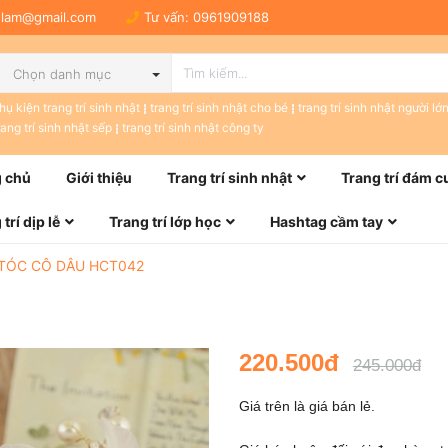
tulam@gmail.com
Tư vấn:
0961909188
Chọn danh mục
hụ kiện trang trí sinh nhật
trang trí sinh nhật cho bé
trang trí sinh nhật người lớ
rang trí sinh nhật sếp
trang trí sinh nhật công ty
 chủ
Giới thiệu
Trang trí sinh nhật
Trang trí đám c
trí dịp lễ
Trang trí lớp học
Hashtag cầm tay
 TÓC CÔ DÂU HCT042
220.500đ
245.000đ
Giá trên là giá bán lẻ.