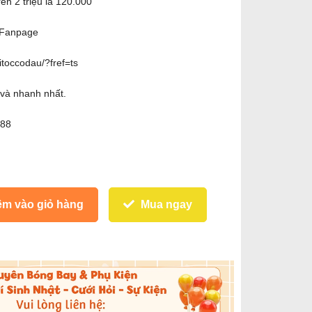
ên 2 triệu là 120.000
ệ Fanpage
toccodau/?fref=ts
 và nhanh nhất.
188
m vào giỏ hàng
Mua ngay