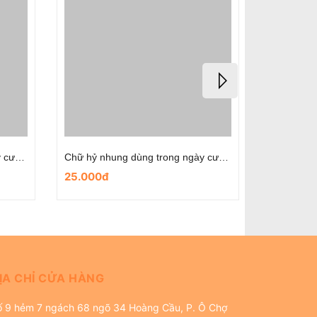
Chữ hỷ nhung dùng trong ngày cưới- mẫu hoa cát lợi
Chữ hỷ nhung dùng trong ngày cưới- mẫu chibi cô dâu chú rể
25.000đ
25.000đ
ỊA CHỈ CỬA HÀNG
ố 9 hẻm 7 ngách 68 ngõ 34 Hoàng Cầu, P. Ô Chợ