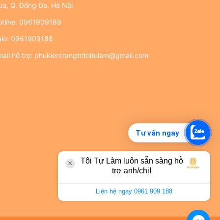
ừa, Q. Đống Đa, Hà Nội
tline:
0961909188
alo:
0961909188
ail hỗ trợ:
phukientrangtritoitulam@gmail.com
Tư vấn ngay
Tôi Tự Làm luôn sẵn sàng hỗ
trợ anh/chị!
Liên hệ ngay 0961 909 188