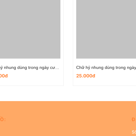
Chữ hỷ nhung dùng trong ngày cưới- mẫu hoa cưới
00đ
25.000đ
Ồ:
Đ
S