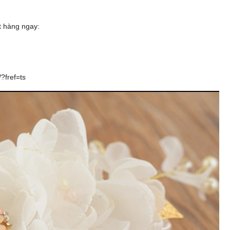
ặt hàng ngay:
?fref=ts