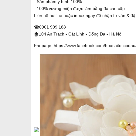
- Sản phẩm y hình 100%.
- 100% vương miện được làm bằng đá cao cấp.
Liên hệ hotline hoặc inbox ngay để nhận tư vấn & đ
☎0961 909 188
🏠104 An Trạch - Cát Linh - Đống Đa - Hà Nội
Fanpage:
https://www.facebook.com/hoacaitoccodau/