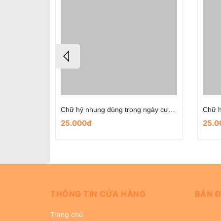
Chữ hỷ nỉ tròn có sẵn keo dùng trong ngày cưới
Chữ hỷ nhung dùng trong ngày cưới- mẫu nơ đỏ
25.000đ
25.0
THÔNG TIN CỬA HÀNG
BẢN Đ
Trang chủ