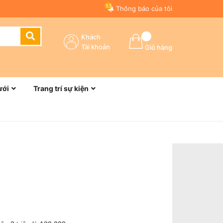
53
Thông báo của tôi
Khách
Tài khoản
Giỏ hàng
n
ưới
Trang trí sự kiện