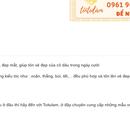
o, đẹp mắt, giúp tôn vẻ đẹp của cô dâu trong ngày cưới
g kiểu tóc như : xoăn, thẳng, búi, tết,... đều phù hợp và tôn lên vẻ đ
u ở đâu thì hãy đến với Toitulam, ở đây chuyên cung cấp những mẫu v