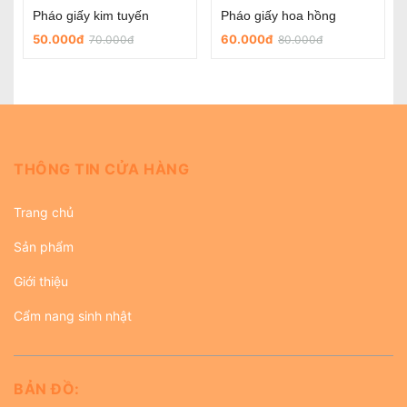
Chữ Hỷ dán đám cưới
Chữ hỷ nỉ tròn có sẵn keo dùng trong ngày cưới
5.000đ
45.000đ
THÔNG TIN CỬA HÀNG
Trang chủ
Sản phẩm
Giới thiệu
Cẩm nang sinh nhật
BẢN ĐỒ: