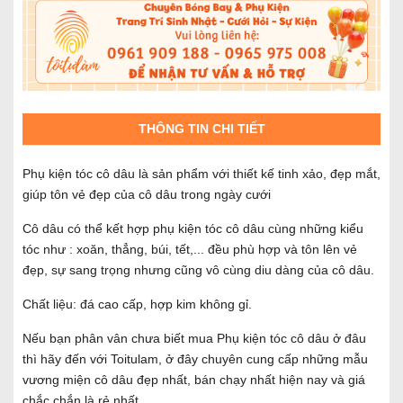
THÔNG TIN CHI TIẾT
Phụ kiện tóc cô dâu là sản phẩm với thiết kế tinh xảo, đẹp mắt,
giúp tôn vẻ đẹp của cô dâu trong ngày cưới
Cô dâu có thể kết hợp phụ kiện tóc cô dâu cùng những kiểu
tóc như : xoăn, thẳng, búi, tết,... đều phù hợp và tôn lên vẻ
đẹp, sự sang trọng nhưng cũng vô cùng diu dàng của cô dâu.
Chất liệu: đá cao cấp, hợp kim không gỉ.
Nếu bạn phân vân chưa biết mua Phụ kiện tóc cô dâu ở đâu
thì hãy đến với Toitulam, ở đây chuyên cung cấp những mẫu
vương miện cô dâu đẹp nhất, bán chạy nhất hiện nay và giá
chắc chắn là rẻ nhất