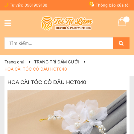
53
Tư vấn:
0961909188
Thông báo của tôi
Trang chủ
TRANG TRÍ ĐÁM CƯỚI
HOA CÀI TÓC CÔ DÂU HCT040
HOA CÀI TÓC CÔ DÂU HCT040