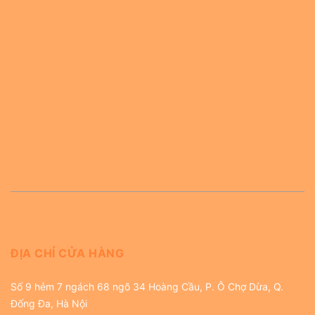
ĐỊA CHỈ CỬA HÀNG
Số 9 hẻm 7 ngách 68 ngõ 34 Hoàng Cầu, P. Ô Chợ Dừa, Q.
Đống Đa, Hà Nội