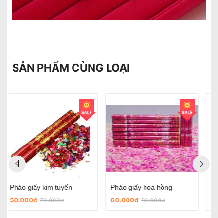
SẢN PHẨM CÙNG LOẠI
Chữ Hỷ dán đám cưới
Chữ hỷ nỉ tròn có sẵn keo dùng trong ngày cưới
5.000đ
45.000đ