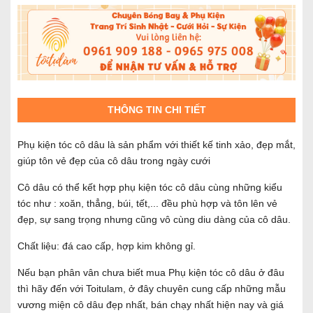
THÔNG TIN CHI TIẾT
Phụ kiện tóc cô dâu là sản phẩm với thiết kế tinh xảo, đẹp mắt,
giúp tôn vẻ đẹp của cô dâu trong ngày cưới
Cô dâu có thể kết hợp phụ kiện tóc cô dâu cùng những kiểu
tóc như : xoăn, thẳng, búi, tết,... đều phù hợp và tôn lên vẻ
đẹp, sự sang trọng nhưng cũng vô cùng diu dàng của cô dâu.
Chất liệu: đá cao cấp, hợp kim không gỉ.
Nếu bạn phân vân chưa biết mua Phụ kiện tóc cô dâu ở đâu
thì hãy đến với Toitulam, ở đây chuyên cung cấp những mẫu
vương miện cô dâu đẹp nhất, bán chạy nhất hiện nay và giá