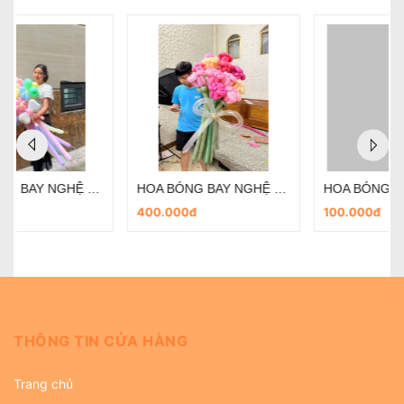
HOA BÓNG BAY NGHỆ THUẬT - Bó 4 Bông- QUÀ TẶNG dịp lễ
HOA BÓNG BAY NGHỆ THUẬT - BÓ 3 BÔNG- QUÀ TẶNG
100.000đ
70.000đ
THÔNG TIN CỬA HÀNG
Trang chủ