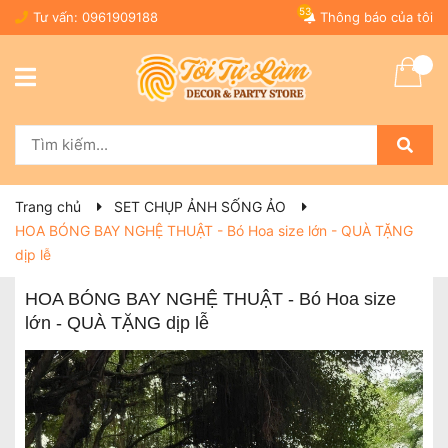
53
Tư vấn:
0961909188
Thông báo của tôi
Trang chủ
SET CHỤP ẢNH SỐNG ẢO
HOA BÓNG BAY NGHỆ THUẬT - Bó Hoa size lớn - QUÀ TẶNG
dịp lễ
HOA BÓNG BAY NGHỆ THUẬT - Bó Hoa size
lớn - QUÀ TẶNG dịp lễ