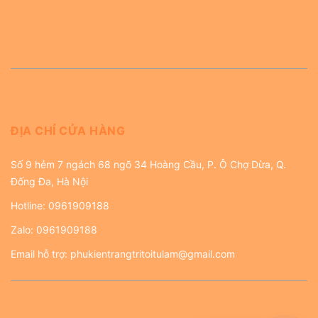
ĐỊA CHỈ CỬA HÀNG
Số 9 hẻm 7 ngách 68 ngõ 34 Hoàng Cầu, P. Ô Chợ Dừa, Q.
Đống Đa, Hà Nội
Hotline:
0961909188
Zalo:
0961909188
Email hỗ trợ:
phukientrangtritoitulam@gmail.com