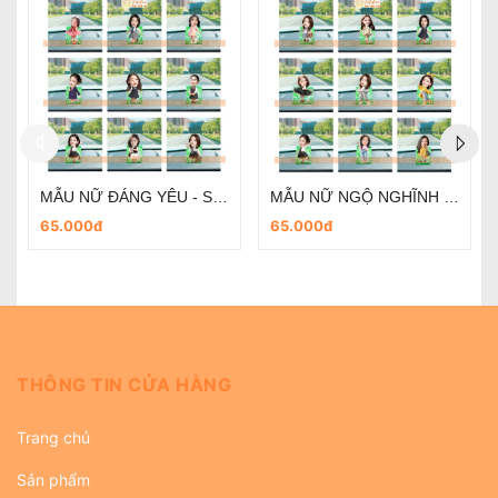
HOA BÓNG NGHỆ THUẬT - LẺ 1 BÔNG - QUÀ TẶNG 20/10
QUÀ TẶNG 20/10- Standee lắc lư - Mẫu cô nàng cá tính- thiết kế theo yêu cầu
30.000đ
65.000đ
THÔNG TIN CỬA HÀNG
Trang chủ
Sản phẩm