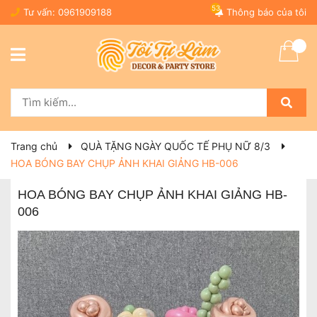
53
Tư vấn:
0961909188
Thông báo của tôi
Trang chủ
QUÀ TẶNG NGÀY QUỐC TẾ PHỤ NỮ 8/3
HOA BÓNG BAY CHỤP ẢNH KHAI GIẢNG HB-006
HOA BÓNG BAY CHỤP ẢNH KHAI GIẢNG HB-
006