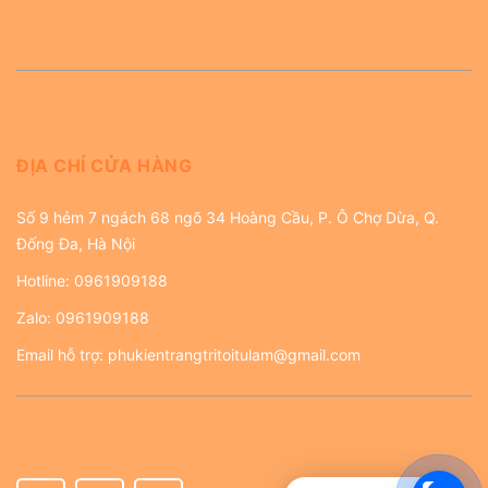
ĐỊA CHỈ CỬA HÀNG
Số 9 hẻm 7 ngách 68 ngõ 34 Hoàng Cầu, P. Ô Chợ Dừa, Q.
Đống Đa, Hà Nội
Hotline:
0961909188
Zalo:
0961909188
Email hỗ trợ:
phukientrangtritoitulam@gmail.com