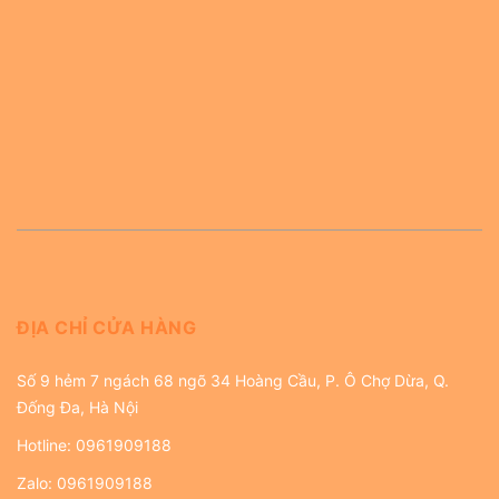
ĐỊA CHỈ CỬA HÀNG
Số 9 hẻm 7 ngách 68 ngõ 34 Hoàng Cầu, P. Ô Chợ Dừa, Q.
Đống Đa, Hà Nội
Hotline:
0961909188
Zalo:
0961909188