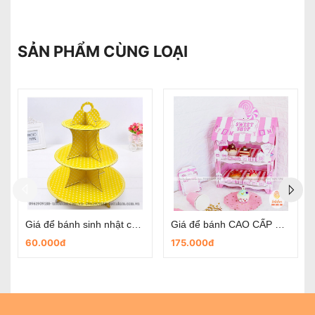
SẢN PHẨM CÙNG LOẠI
Giá để bánh CAO CẤP HÌNH NGÔI NHÀ
Giá để bánh CAO CẤP HÌNH XE
175.000đ
175.000đ
60.