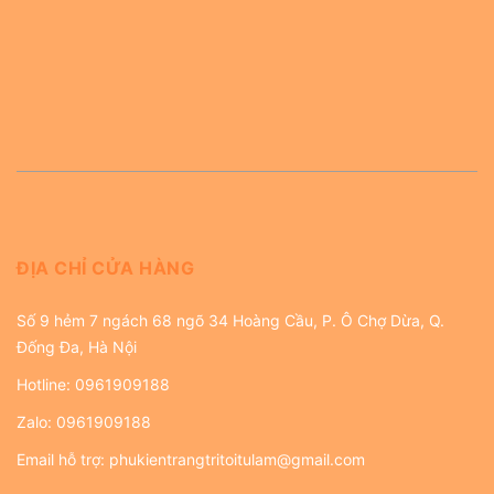
ĐỊA CHỈ CỬA HÀNG
Số 9 hẻm 7 ngách 68 ngõ 34 Hoàng Cầu, P. Ô Chợ Dừa, Q.
Đống Đa, Hà Nội
Hotline:
0961909188
Zalo:
0961909188
Email hỗ trợ:
phukientrangtritoitulam@gmail.com