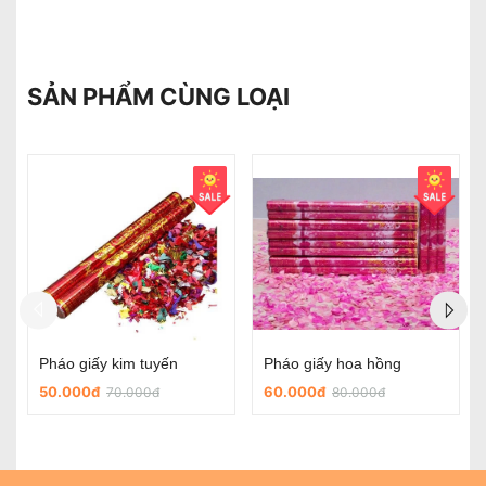
SẢN PHẨM CÙNG LOẠI
Chữ Hỷ dán đám cưới
Chữ hỷ nỉ tròn có sẵn keo dùng trong ngày cưới
5.000đ
45.000đ