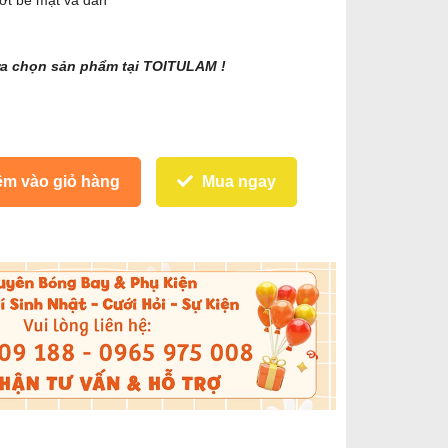
ớt bề mặt và dán
ựa chọn sản phẩm tại TOITULAM !
m vào giỏ hàng
Mua ngay