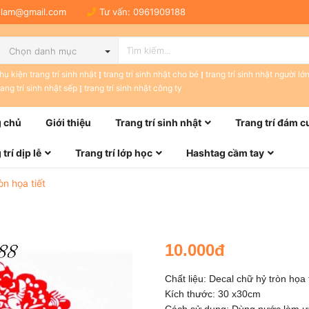
tulam@gmail.com
Tư vấn:
0961909188
Chọn danh mục
hụ kiện trang trí sinh nhật
trang trí sinh nhật cho bé
trang trí sinh nhật người lớ
rang trí sinh nhật sếp
trang trí sinh nhật công ty
 chủ
Giới thiệu
Trang trí sinh nhật
Trang trí đám c
trí dịp lễ
Trang trí lớp học
Hashtag cầm tay
òn họa tiết
10.000đ
Chất liệu: Decal chữ hỷ tròn họa t
Kích thước: 30 x30cm