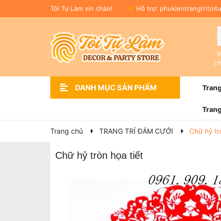
Tôi Tự Làm xin chào!
Hỗ trợ:
phukientrangtritoi
p
t
DANH MỤC SẢN PHẨM
Trang
Thu gọn
Xem thêm
Hashtag cầm tay
Trang trí lớp học
Trang trí dịp lễ
Trang trí sự kiện
Trang trí đám cưới
Trang trí sinh nhật
Giới thiệu
Trang chủ
Trang 
Trang chủ
TRANG TRÍ ĐÁM CƯỚI
Chữ hỷ tr
Chữ hỷ tròn họa tiết