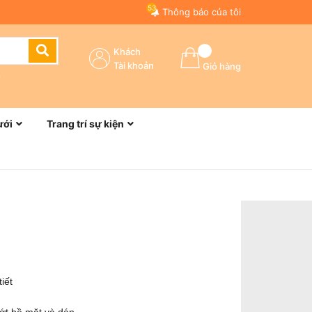
53
Thông báo của tôi
Khách
Tài khoản
Giỏ hàng
n
ưới
Trang trí sự kiện
iết