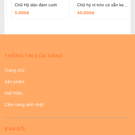
Chữ Hỷ dán đám cưới
Chữ hỷ nỉ tròn có sẵn keo dùng trong ngày cưới
5.000đ
45.000đ
THÔNG TIN CỬA HÀNG
Trang chủ
Sản phẩm
Giới thiệu
Cẩm nang sinh nhật
BẢN ĐỒ: