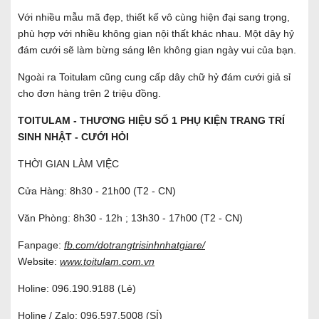
Với nhiều mẫu mã đẹp, thiết kế vô cùng hiện đại sang trọng,
phù hợp với nhiều không gian nội thất khác nhau. Một dây hỷ
đám cưới sẽ làm bừng sáng lên không gian ngày vui của bạn.
Ngoài ra Toitulam cũng cung cấp dây chữ hỷ đám cưới giả sỉ
cho đơn hàng trên 2 triệu đồng.
TOITULAM - THƯƠNG HIỆU SỐ 1 PHỤ KIỆN TRANG TRÍ
SINH NHẬT - CƯỚI HỎI
THỜI GIAN LÀM VIỆC
Cửa Hàng: 8h30 - 21h00 (T2 - CN)
Văn Phòng: 8h30 - 12h ; 13h30 - 17h00 (T2 - CN)
Fanpage:
fb.com/dotrangtrisinhnhatgiare/
Website:
www.toitulam.com.vn
Holine:
096.190.9188
(Lẻ)
Holine / Zalo:
096.597.5008
(SỈ)