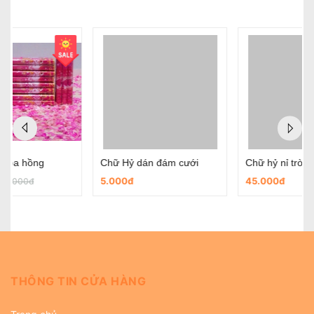
Chữ Hỷ dán đám cưới
Chữ hỷ nỉ tròn có sẵn keo dùng trong ngày cưới
5.000đ
45.000đ
THÔNG TIN CỬA HÀNG