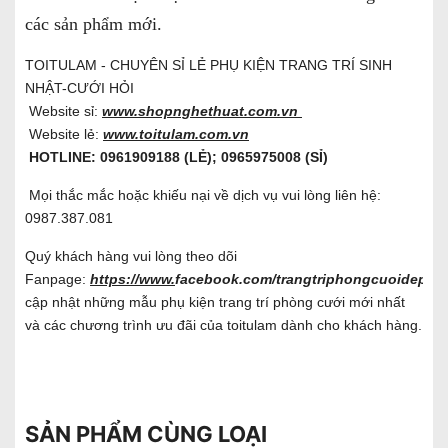
các sản phẩm mới.
TOITULAM - CHUYÊN SỈ LẺ PHỤ KIỆN TRANG TRÍ SINH
NHẬT-CƯỚI HỎI
Website sỉ:
www.shopnghethuat.com.vn
Website lẻ:
www.toitulam.com.vn
HOTLINE: 0961909188 (LẺ); 0965975008 (SỈ)
Mọi thắc mắc hoặc khiếu nại về dịch vụ vui lòng liên hệ:
0987.387.081
Quý khách hàng vui lòng theo dõi
Fanpage:
https://www.
facebook.com/trangtriphongcuoidep/
đ
cập nhật những mẫu phụ kiện trang trí phòng cưới mới nhất
và các chương trình ưu đãi của toitulam dành cho khách hàng.
SẢN PHẨM CÙNG LOẠI