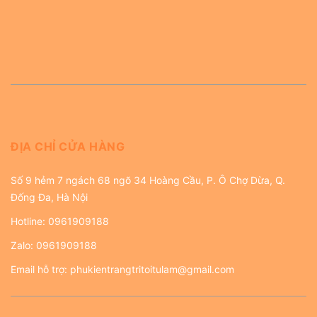
ĐỊA CHỈ CỬA HÀNG
Số 9 hẻm 7 ngách 68 ngõ 34 Hoàng Cầu, P. Ô Chợ Dừa, Q.
Đống Đa, Hà Nội
Hotline:
0961909188
Zalo:
0961909188
Email hỗ trợ:
phukientrangtritoitulam@gmail.com