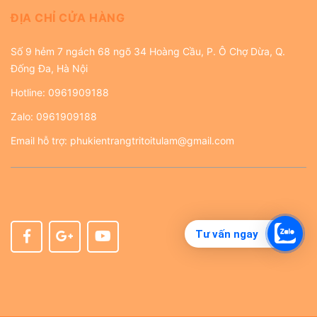
ĐỊA CHỈ CỬA HÀNG
Số 9 hẻm 7 ngách 68 ngõ 34 Hoàng Cầu, P. Ô Chợ Dừa, Q.
Đống Đa, Hà Nội
Hotline:
0961909188
Zalo:
0961909188
Email hỗ trợ:
phukientrangtritoitulam@gmail.com
Tư vấn ngay