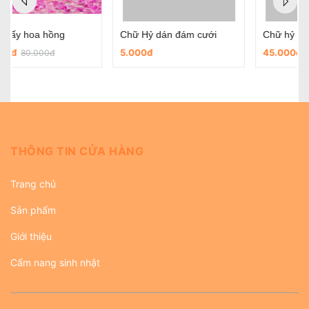
Chữ Hỷ dán đám cưới
Chữ hỷ nỉ tròn có sẵn keo dùng trong ngày cưới
5.000đ
45.000đ
THÔNG TIN CỬA HÀNG
Trang chủ
Sản phẩm
Giới thiệu
Cẩm nang sinh nhật