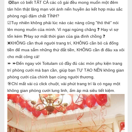
️ ❎Bạn có biết TẤT CẢ các cô gái đều mong muốn một đêm
tân hôn thật lãng mạn với ánh nến huyền ảo kết hợp màu sắc
phòng ngủ đậm chất TÌNH?
☑Tuy nhiên không phải lúc nào các nàng cũng "thỏ thẻ" nói
lên mong muốn của mình. Vì ngại ngùng chăng ❓ Hay vì sợ
tốn kém ❓Hay sợ mất thời gian của gia đình chồng ❓
❌KHÔNG cần thuê người trang trí, KHÔNG cần bỏ cả đống
tiền để mua sắm những thứ đắt tiền, KHÔNG cần đi đâu xa xôi
cho mất công cả!
⏩ ⏩Đến ngay với Toitulam có đầy đủ các món phụ kiện trang
trí phòng cưới mà bạn cần, giúp bạn TỰ TẠO NÊN không gian
phòng cưới của chính bạn cùng người thương.
🎯Chỉ mất vài cú click chuột, vài phút trang trí là có ngay một
không gian phòng cưới lung linh, ấm áp mà siêu tiết kiệm.