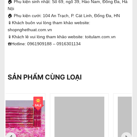
🏠 Phụ kiện sinh nhật: Số 69, ngõ 39, Hào Nam, Đống Đa, Hà
Nội
🏠 Phụ kiện cưới: 104 An Trạch, P. Cát Linh, Đống Đa, HN
📱Khách buôn vui lòng tham khảo website:
shopnghethuat.com.vn
📱Khách lẻ vui lòng tham khảo website: toitulam.com.vn
☎️Hotline: 0961909188 – 0916301134
SẢN PHẨM CÙNG LOẠI