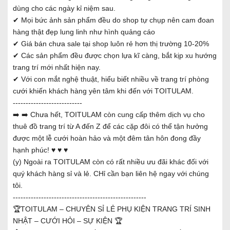
dùng cho các ngày kỉ niệm sau.
✔ Mọi bức ảnh sản phẩm đều do shop tự chụp nên cam đoan
hàng thật đẹp lung linh như hình quảng cáo
✔ Giá bán chưa sale tại shop luôn rẻ hơn thị trường 10-20%
✔ Các sản phẩm đều được chọn lựa kĩ càng, bắt kịp xu hướng
trang trí mới nhất hiện nay.
✔ Với con mắt nghệ thuật, hiểu biết nhiều về trang trí phòng
cưới khiến khách hàng yên tâm khi đến với TOITULAM.
---------------------------
➡️ ➡️ Chưa hết, TOITULAM còn cung cấp thêm dịch vụ cho
thuê đồ trang trí từ A đến Z để các cặp đôi có thể tận hưởng
được một lễ cưới hoàn hảo và một đêm tân hôn đong đầy
hạnh phúc! ♥ ♥ ♥
(y) Ngoài ra TOITULAM còn có rất nhiều ưu đãi khác đối với
quý khách hàng sỉ và lẻ. CHỉ cần bạn liên hệ ngay với chúng
tôi.
----------------------------------------------------
🏆TOITULAM – CHUYÊN SỈ LẺ PHỤ KIỆN TRANG TRÍ SINH
NHẬT – CƯỚI HỎI – SỰ KIỆN 🏆