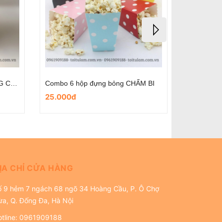
Combo 6 hộp đựng bỏng BÓNG CHẤM BI
Combo 6 hộp đựng bỏng CHẤM BI
25.000đ
25.000đ
ỊA CHỈ CỬA HÀNG
ố 9 hẻm 7 ngách 68 ngõ 34 Hoàng Cầu, P. Ô Chợ
ừa, Q. Đống Đa, Hà Nội
tline:
0961909188