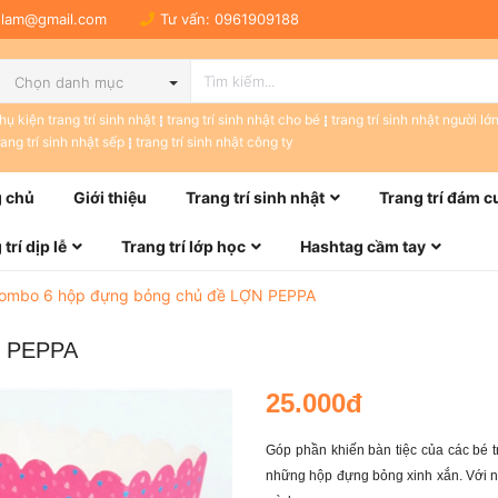
tulam@gmail.com
Tư vấn:
0961909188
Chọn danh mục
hụ kiện trang trí sinh nhật
trang trí sinh nhật cho bé
trang trí sinh nhật người lớ
rang trí sinh nhật sếp
trang trí sinh nhật công ty
 chủ
Giới thiệu
Trang trí sinh nhật
Trang trí đám c
trí dịp lễ
Trang trí lớp học
Hashtag cầm tay
ombo 6 hộp đựng bỏng chủ đề LỢN PEPPA
N PEPPA
25.000đ
Góp phần khiến bàn tiệc của các bé 
những hộp đựng bỏng xinh xắn. Với n