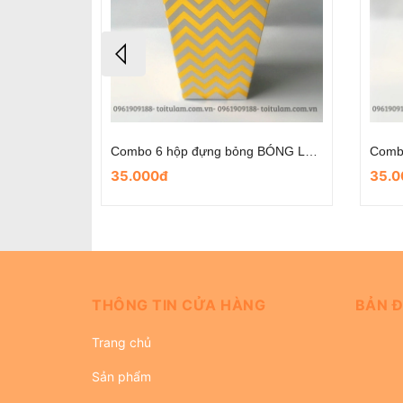
Hộp bỏng chủ đề heo con hồng (set 6)
Combo 6 hộp đựng bỏng BÓNG LƯỢN SÓNG
35.000đ
35.0
THÔNG TIN CỬA HÀNG
BẢN Đ
Trang chủ
Sản phẩm