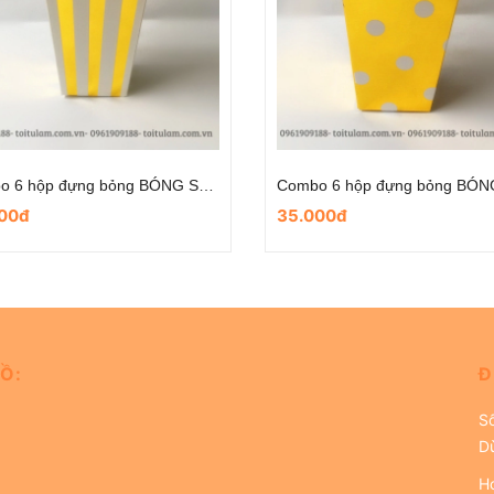
Combo 6 hộp đựng bỏng BÓNG SỌC DỌC
00đ
35.000đ
Ồ:
Đ
S
D
Ho