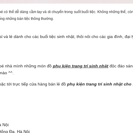
 có thể dễ dàng cầm tay và di chuyển trong suốt buổi tiệc. Không những thế, còn
iống những bàn tiệc thông thường.
 và lẻ dành cho các buổi tiệc sinh nhật, thôi nôi cho các gia đình, đại
 bé nhà mình những món đồ
phụ kiện trang trí sinh nhật
độc đáo sán
 nào ^^.
ặc tới trực tiếp cửa hàng bán lẻ đồ
phụ kiện trang trí sinh nhật cho
à Nội
Đống Đa, Hà Nội