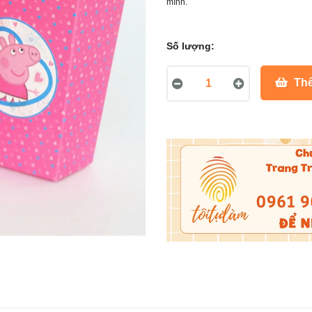
mình.
Số lượng:
Thê