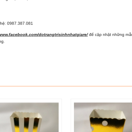
n hệ: 0987.387.081
/www.facebook.com/dotrangtrisinhnhatgiare/
để cập nhật những mẫu 
ng.