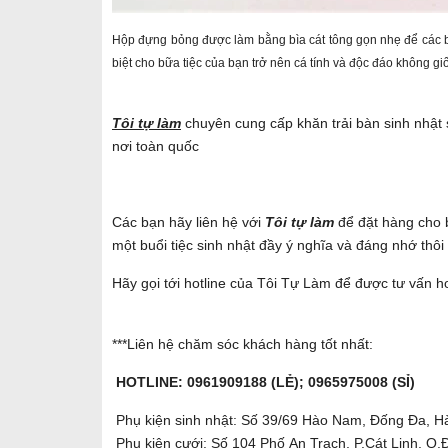
Hộp đựng bỏng được làm bằng bìa cát tông gọn nhẹ để các bé
biệt cho bữa tiệc của bạn trở nên cá tính và độc đáo không g
Tôi tự làm
chuyên cung cấp khăn trải bàn sinh nhật sỉ
nơi toàn quốc
Các bạn hãy liên hệ với
Tôi tự làm
để đặt hàng cho
một buổi tiệc sinh nhật đầy ý nghĩa và đáng nhớ thôi
Hãy gọi tới hotline của Tôi Tự Làm để được tư vấn ho
***Liên hệ chăm sóc khách hàng tốt nhất:
HOTLINE: 0961909188 (LẺ); 0965975008 (SỈ)
Phụ kiện sinh nhật: Số 39/69 Hào Nam, Đống Đa, H
Phụ kiện cưới: Số 104 Phố An Trạch, P.Cát Linh, Q.