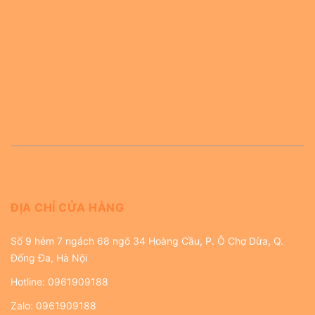
ĐỊA CHỈ CỬA HÀNG
Số 9 hẻm 7 ngách 68 ngõ 34 Hoàng Cầu, P. Ô Chợ Dừa, Q.
Đống Đa, Hà Nội
Hotline:
0961909188
Zalo:
0961909188