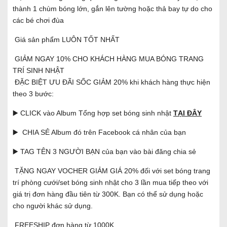
thành 1 chùm bóng lớn, gắn lên tường hoặc thả bay tự do cho
các bé chơi đùa
Giá sản phẩm LUÔN TỐT NHẤT
GIẢM NGAY 10% CHO KHÁCH HÀNG MUA BÓNG TRANG
TRÍ SINH NHẬT
ĐẶC BIỆT ƯU ĐÃI SỐC GIẢM 20% khi khách hàng thực hiện
theo 3 bước:
▶️ CLICK vào Album Tổng hợp set bóng sinh nhật
TẠI ĐÂY
▶️ CHIA SẺ Album đó trên Facebook cá nhân của bạn
▶️ TAG TÊN 3 NGƯỜI BẠN của bạn vào bài đăng chia sẻ
TẶNG NGAY VOCHER GIẢM GIÁ 20% đối với set bóng trang
trí phòng cưới/set bóng sinh nhật cho 3 lần mua tiếp theo với
giá trị đơn hàng đầu tiên từ 300K. Bạn có thể sử dụng hoặc
cho người khác sử dụng.
FREESHIP đơn hàng từ 1000K