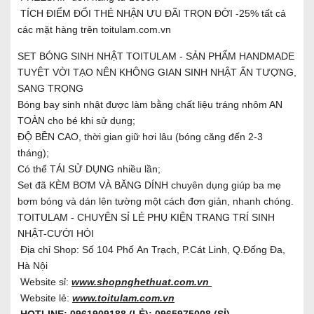
TÍCH ĐIỂM ĐỔI THẺ NHẬN ƯU ĐÃI TRỌN ĐỜI -25% tất cả
các mặt hàng trên toitulam.com.vn
SET BÓNG SINH NHẬT TOITULAM - SẢN PHẨM HANDMADE
TUYỆT VỜI TẠO NÊN KHÔNG GIAN SINH NHẬT ẤN TƯỢNG,
SANG TRỌNG
Bóng bay sinh nhật được làm bằng chất liệu tráng nhôm AN
TOÀN cho bé khi sử dụng;
ĐỘ BỀN CAO, thời gian giữ hơi lâu (bóng căng đến 2-3
tháng);
Có thể TÁI SỬ DỤNG nhiều lần;
Set đã KÈM BƠM VÀ BĂNG DÍNH chuyên dụng giúp ba mẹ
bơm bóng và dán lên tường một cách đơn giản, nhanh chóng.
TOITULAM - CHUYÊN SỈ LẺ PHỤ KIỆN TRANG TRÍ SINH
NHẬT-CƯỚI HỎI
Địa chỉ Shop: Số 104 Phố An Trạch, P.Cát Linh, Q.Đống Đa,
Hà Nội
Website sỉ:
www.shopnghethuat.com.vn
Website lẻ:
www.toitulam.com.vn