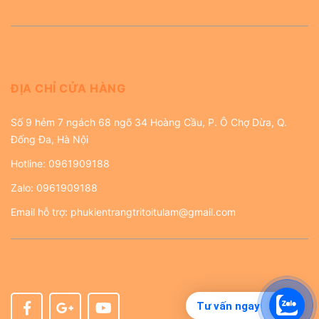
ĐỊA CHỈ CỬA HÀNG
Số 9 hẻm 7 ngách 68 ngõ 34 Hoàng Cầu, P. Ô Chợ Dừa, Q.
Đống Đa, Hà Nội
Hotline:
0961909188
Zalo:
0961909188
Email hỗ trợ:
phukientrangtritoitulam@gmail.com
Tư vấn ngay