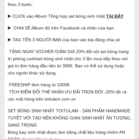
theo 3 bước:
▶️ CLICK vào Album Tổng hợp set bóng sinh nhật
TẠI ĐÂY
▶️ CHIA SẺ Album đó trên Facebook cá nhân của bạn
▶️ TAG TÊN 3 NGƯỜI BẠN của bạn vào bài đăng chia sẻ
TẶNG NGAY VOCHER GIẢM GIÁ 20% đối với set bóng trang
trí phòng cưới/set bóng sinh nhật cho 3 lần mua tiếp theo với
giá trị đơn hàng đầu tiên từ 300K. Bạn có thể sử dụng hoặc
cho người khác sử dụng.
FREESHIP đơn hàng từ 1000K
TÍCH ĐIỂM ĐỔI THẺ NHẬN ƯU ĐÃI TRỌN ĐỜI -25% tất cả
các mặt hàng trên toitulam.com.vn
SET BÓNG SINH NHẬT TOITULAM - SẢN PHẨM HANDMADE
TUYỆT VỜI TẠO NÊN KHÔNG GIAN SINH NHẬT ẤN TƯỢNG,
SANG TRỌNG
Bóng bay sinh nhật được làm bằng chất liệu tráng nhôm AN