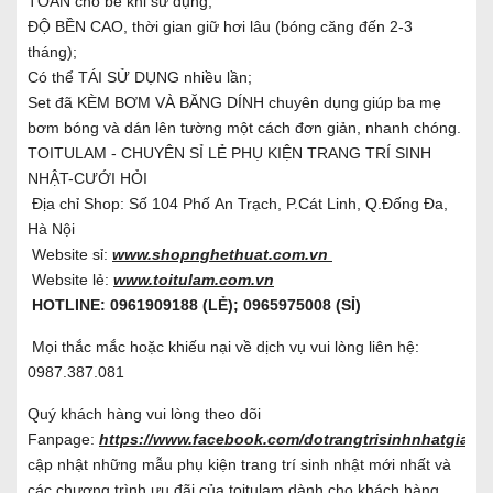
TOÀN cho bé khi sử dụng;
ĐỘ BỀN CAO, thời gian giữ hơi lâu (bóng căng đến 2-3
tháng);
Có thể TÁI SỬ DỤNG nhiều lần;
Set đã KÈM BƠM VÀ BĂNG DÍNH chuyên dụng giúp ba mẹ
bơm bóng và dán lên tường một cách đơn giản, nhanh chóng.
TOITULAM - CHUYÊN SỈ LẺ PHỤ KIỆN TRANG TRÍ SINH
NHẬT-CƯỚI HỎI
Địa chỉ Shop: Số 104 Phố An Trạch, P.Cát Linh, Q.Đống Đa,
Hà Nội
Website sỉ:
www.shopnghethuat.com.vn
Website lẻ:
www.toitulam.com.vn
HOTLINE: 0961909188 (LẺ); 0965975008 (SỈ)
Mọi thắc mắc hoặc khiếu nại về dịch vụ vui lòng liên hệ:
0987.387.081
Quý khách hàng vui lòng theo dõi
Fanpage:
https://www.facebook.com/dotrangtrisinhnhatgiare/
cập nhật những mẫu phụ kiện trang trí sinh nhật mới nhất và
các chương trình ưu đãi của toitulam dành cho khách hàng.