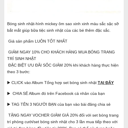
Bóng sinh nhật-hình mickey ôm sao xinh xinh màu sắc sặc sỡ
bắt mắt giúp bữa tiệc sinh nhật của các bé thêm đặc sắc.
Giá sản phẩm LUÔN TỐT NHẤT
GIẢM NGAY 10% CHO KHÁCH HÀNG MUA BÓNG TRANG
TRÍ SINH NHẬT
ĐẶC BIỆT ƯU ĐÃI SỐC GIẢM 20% khi khách hàng thực hiện
theo 3 bước:
▶️ CLICK vào Album Tổng hợp set bóng sinh nhật
TẠI ĐÂY
▶️ CHIA SẺ Album đó trên Facebook cá nhân của bạn
▶️ TAG TÊN 3 NGƯỜI BẠN của bạn vào bài đăng chia sẻ
TẶNG NGAY VOCHER GIẢM GIÁ 20% đối với set bóng trang
trí phòng cưới/set bóng sinh nhật cho 3 lần mua tiếp theo với