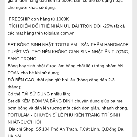
giá trị đơn hàng đầu tiên từ 300K. Bạn có thể sử dụng hoặc
cho người khác sử dụng.
FREESHIP đơn hàng từ 1000K
TÍCH ĐIỂM ĐỔI THẺ NHẬN ƯU ĐÃI TRỌN ĐỜI -25% tất cả
các mặt hàng trên toitulam.com.vn
SET BÓNG SINH NHẬT TOITULAM - SẢN PHẨM HANDMADE
TUYỆT VỜI TẠO NÊN KHÔNG GIAN SINH NHẬT ẤN TƯỢNG,
SANG TRỌNG
Bóng bay sinh nhật được làm bằng chất liệu tráng nhôm AN
TOÀN cho bé khi sử dụng;
ĐỘ BỀN CAO, thời gian giữ hơi lâu (bóng căng đến 2-3
tháng);
Có thể TÁI SỬ DỤNG nhiều lần;
Set đã KÈM BƠM VÀ BĂNG DÍNH chuyên dụng giúp ba mẹ
bơm bóng và dán lên tường một cách đơn giản, nhanh chóng.
TOITULAM - CHUYÊN SỈ LẺ PHỤ KIỆN TRANG TRÍ SINH
NHẬT-CƯỚI HỎI
Địa chỉ Shop: Số 104 Phố An Trạch, P.Cát Linh, Q.Đống Đa,
Hà Nội