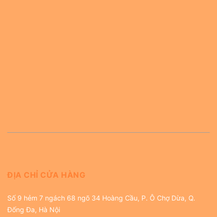
ĐỊA CHỈ CỬA HÀNG
Số 9 hẻm 7 ngách 68 ngõ 34 Hoàng Cầu, P. Ô Chợ Dừa, Q.
Đống Đa, Hà Nội