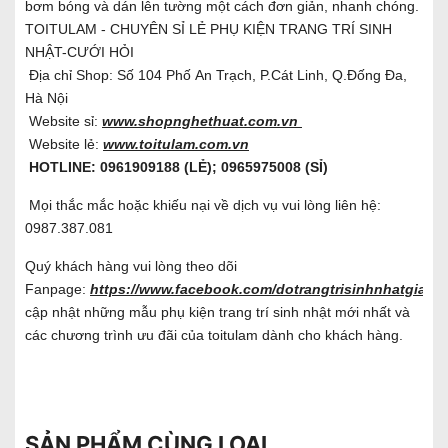
bơm bóng và dán lên tường một cách đơn giản, nhanh chóng.
TOITULAM - CHUYÊN SỈ LẺ PHỤ KIỆN TRANG TRÍ SINH
NHẬT-CƯỚI HỎI
Địa chỉ Shop: Số 104 Phố An Trạch, P.Cát Linh, Q.Đống Đa,
Hà Nội
Website sỉ:
www.shopnghethuat.com.vn
Website lẻ:
www.toitulam.com.vn
HOTLINE: 0961909188 (LẺ); 0965975008 (SỈ)
Mọi thắc mắc hoặc khiếu nại về dịch vụ vui lòng liên hệ:
0987.387.081
Quý khách hàng vui lòng theo dõi
Fanpage:
https://www.facebook.com/dotrangtrisinhnhatgiare/
cập nhật những mẫu phụ kiện trang trí sinh nhật mới nhất và
các chương trình ưu đãi của toitulam dành cho khách hàng.
SẢN PHẨM CÙNG LOẠI