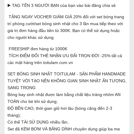
▶️ TAG TÊN 3 NGƯỜI BẠN của bạn vào bài đăng chia sẻ
TẶNG NGAY VOCHER GIẢM GIÁ 20% đối với set bóng trang
trí phòng cưới/set bóng sinh nhật cho 3 lần mua tiếp theo với
giá trị đơn hàng đầu tiên từ 300K. Bạn có thể sử dụng hoặc
cho người khác sử dụng.
FREESHIP đơn hàng từ 1000K
TÍCH ĐIỂM ĐỔI THẺ NHẬN ƯU ĐÃI TRỌN ĐỜI -25% tất cả
các mặt hàng trên toitulam.com.vn
SET BÓNG SINH NHẬT TOITULAM - SẢN PHẨM HANDMADE
TUYỆT VỜI TẠO NÊN KHÔNG GIAN SINH NHẬT ẤN TƯỢNG,
SANG TRỌNG
Bóng bay sinh nhật được làm bằng chất liệu tráng nhôm AN
TOÀN cho bé khi sử dụng;
ĐỘ BỀN CAO, thời gian giữ hơi lâu (bóng căng đến 2-3
tháng);
Có thể TÁI SỬ DỤNG nhiều lần;
Set đã KÈM BƠM VÀ BĂNG DÍNH chuyên dụng giúp ba mẹ