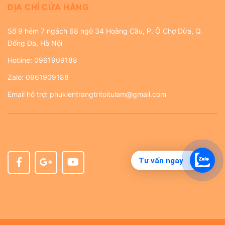
ĐỊA CHỈ CỬA HÀNG
Số 9 hẻm 7 ngách 68 ngõ 34 Hoàng Cầu, P. Ô Chợ Dừa, Q.
Đống Đa, Hà Nội
Hotline:
0961909188
Zalo:
0961909188
Email hỗ trợ:
phukientrangtritoitulam@gmail.com
Tư vấn ngay