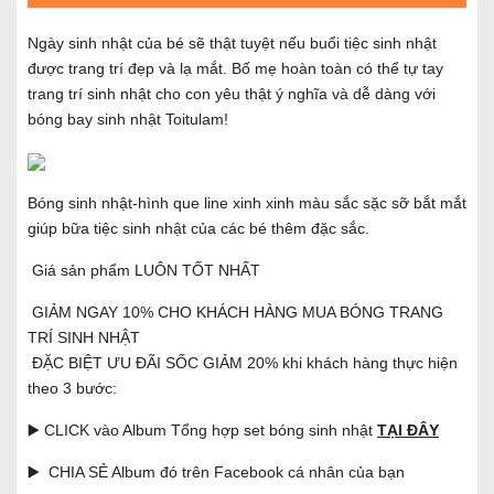
Ngày sinh nhật của bé sẽ thật tuyệt nếu buổi tiệc sinh nhật
được trang trí đẹp và lạ mắt. Bố mẹ hoàn toàn có thể tự tay
trang trí sinh nhật cho con yêu thật ý nghĩa và dễ dàng với
bóng bay sinh nhật Toitulam!
Bóng sinh nhật-hình que line xinh xinh màu sắc sặc sỡ bắt mắt
giúp bữa tiệc sinh nhật của các bé thêm đặc sắc.
Giá sản phẩm LUÔN TỐT NHẤT
GIẢM NGAY 10% CHO KHÁCH HÀNG MUA BÓNG TRANG
TRÍ SINH NHẬT
ĐẶC BIỆT ƯU ĐÃI SỐC GIẢM 20% khi khách hàng thực hiện
theo 3 bước:
▶️ CLICK vào Album Tổng hợp set bóng sinh nhật
TẠI ĐÂY
▶️ CHIA SẺ Album đó trên Facebook cá nhân của bạn