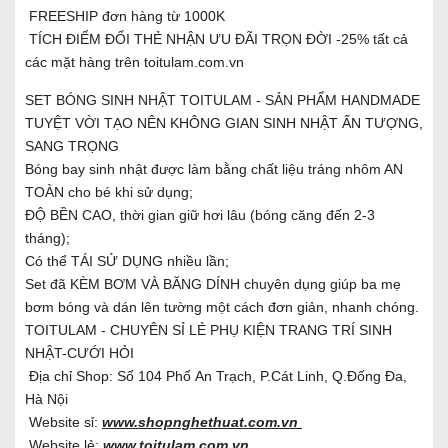
FREESHIP đơn hàng từ 1000K
TÍCH ĐIỂM ĐỔI THẺ NHẬN ƯU ĐÃI TRỌN ĐỜI -25% tất cả
các mặt hàng trên toitulam.com.vn
SET BÓNG SINH NHẬT TOITULAM - SẢN PHẨM HANDMADE
TUYỆT VỜI TẠO NÊN KHÔNG GIAN SINH NHẬT ẤN TƯỢNG,
SANG TRỌNG
Bóng bay sinh nhật được làm bằng chất liệu tráng nhôm AN
TOÀN cho bé khi sử dụng;
ĐỘ BỀN CAO, thời gian giữ hơi lâu (bóng căng đến 2-3
tháng);
Có thể TÁI SỬ DỤNG nhiều lần;
Set đã KÈM BƠM VÀ BĂNG DÍNH chuyên dụng giúp ba mẹ
bơm bóng và dán lên tường một cách đơn giản, nhanh chóng.
TOITULAM - CHUYÊN SỈ LẺ PHỤ KIỆN TRANG TRÍ SINH
NHẬT-CƯỚI HỎI
Địa chỉ Shop: Số 104 Phố An Trạch, P.Cát Linh, Q.Đống Đa,
Hà Nội
Website sỉ:
www.shopnghethuat.com.vn
Website lẻ:
www.toitulam.com.vn