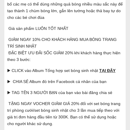
bố các mẹ có thể dùng những quả bóng nhiều màu sắc này để
tạo thành 1 chùm bóng lớn, gắn lên tường hoặc thả bay tự do
cho các bé chơi đùa
Giá sản phẩm LUÔN TỐT NHẤT
GIẢM NGAY 10% CHO KHÁCH HÀNG MUA BÓNG TRANG
TRÍ SINH NHẬT
ĐẶC BIỆT ƯU ĐÃI SỐC GIẢM 20% khi khách hàng thực hiện
theo 3 bước:
▶️ CLICK vào Album Tổng hợp set bóng sinh nhật
TẠI ĐÂY
▶️ CHIA SẺ Album đó trên Facebook cá nhân của bạn
▶️ TAG TÊN 3 NGƯỜI BẠN của bạn vào bài đăng chia sẻ
TẶNG NGAY VOCHER GIẢM GIÁ 20% đối với set bóng trang
trí phòng cưới/set bóng sinh nhật cho 3 lần mua tiếp theo với
giá trị đơn hàng đầu tiên từ 300K. Bạn có thể sử dụng hoặc
cho người khác sử dụng.