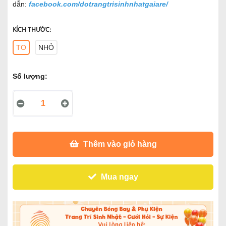
dẫn:
facebook.com/dotrangtrisinhnhatgaiare/
KÍCH THƯỚC:
TO
NHỎ
Số lượng:
Thêm vào giỏ hàng
Mua ngay