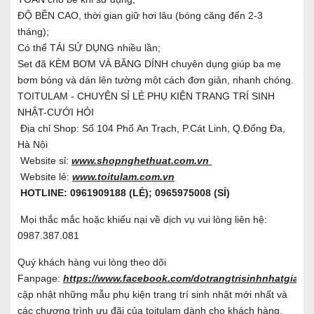
ĐỘ BỀN CAO, thời gian giữ hơi lâu (bóng căng đến 2-3
tháng);
Có thể TÁI SỬ DỤNG nhiều lần;
Set đã KÈM BƠM VÀ BĂNG DÍNH chuyên dụng giúp ba mẹ
bơm bóng và dán lên tường một cách đơn giản, nhanh chóng.
TOITULAM - CHUYÊN SỈ LẺ PHỤ KIỆN TRANG TRÍ SINH
NHẬT-CƯỚI HỎI
Địa chỉ Shop: Số 104 Phố An Trạch, P.Cát Linh, Q.Đống Đa,
Hà Nội
Website sỉ:
www.shopnghethuat.com.vn
Website lẻ:
www.toitulam.com.vn
HOTLINE: 0961909188 (LẺ); 0965975008 (SỈ)
Mọi thắc mắc hoặc khiếu nại về dịch vụ vui lòng liên hệ:
0987.387.081
Quý khách hàng vui lòng theo dõi
Fanpage:
https://www.facebook.com/dotrangtrisinhnhatgiare/
cập nhật những mẫu phụ kiện trang trí sinh nhật mới nhất và
các chương trình ưu đãi của toitulam dành cho khách hàng.