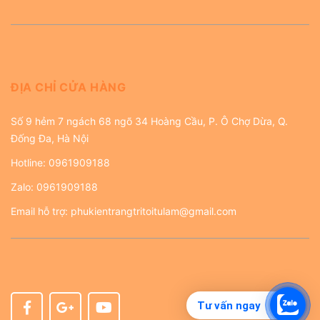
ĐỊA CHỈ CỬA HÀNG
Số 9 hẻm 7 ngách 68 ngõ 34 Hoàng Cầu, P. Ô Chợ Dừa, Q.
Đống Đa, Hà Nội
Hotline:
0961909188
Zalo:
0961909188
Email hỗ trợ:
phukientrangtritoitulam@gmail.com
Tư vấn ngay