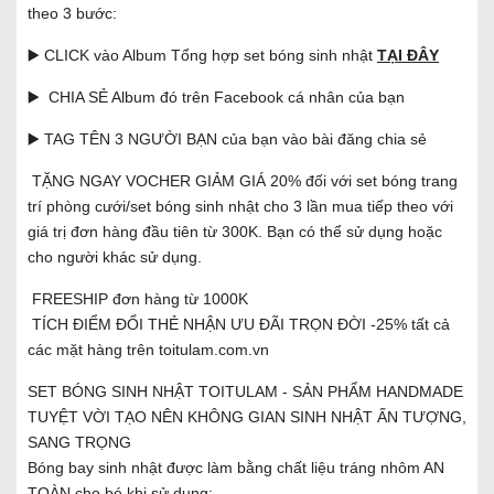
theo 3 bước:
▶️ CLICK vào Album Tổng hợp set bóng sinh nhật
TẠI ĐÂY
▶️ CHIA SẺ Album đó trên Facebook cá nhân của bạn
▶️ TAG TÊN 3 NGƯỜI BẠN của bạn vào bài đăng chia sẻ
TẶNG NGAY VOCHER GIẢM GIÁ 20% đối với set bóng trang
trí phòng cưới/set bóng sinh nhật cho 3 lần mua tiếp theo với
giá trị đơn hàng đầu tiên từ 300K. Bạn có thể sử dụng hoặc
cho người khác sử dụng.
FREESHIP đơn hàng từ 1000K
TÍCH ĐIỂM ĐỔI THẺ NHẬN ƯU ĐÃI TRỌN ĐỜI -25% tất cả
các mặt hàng trên toitulam.com.vn
SET BÓNG SINH NHẬT TOITULAM - SẢN PHẨM HANDMADE
TUYỆT VỜI TẠO NÊN KHÔNG GIAN SINH NHẬT ẤN TƯỢNG,
SANG TRỌNG
Bóng bay sinh nhật được làm bằng chất liệu tráng nhôm AN
TOÀN cho bé khi sử dụng;