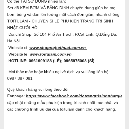
Có thể TÁI SỬ DỤNG nhiều lần;
Set đã KÈM BƠM VÀ BĂNG DÍNH chuyên dụng giúp ba mẹ
bơm bóng và dán lên tường một cách đơn giản, nhanh chóng.
TOITULAM - CHUYÊN SỈ LẺ PHỤ KIỆN TRANG TRÍ SINH
NHẬT-CƯỚI HỎI
Địa chỉ Shop: Số 104 Phố An Trạch, P.Cát Linh, Q.Đống Đa,
Hà Nội
Website sỉ:
www.shopnghethuat.com.vn
Website lẻ:
www.toitulam.com.vn
HOTLINE: 0961909188 (LẺ); 0965975008 (SỈ)
Mọi thắc mắc hoặc khiếu nại về dịch vụ vui lòng liên hệ:
0987.387.081
Quý khách hàng vui lòng theo dõi
Fanpage:
https://www.facebook.com/dotrangtrisinhnhatgiare/
cập nhật những mẫu phụ kiện trang trí sinh nhật mới nhất và
các chương trình ưu đãi của toitulam dành cho khách hàng.