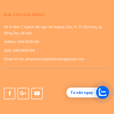
ĐỊA CHỈ CỬA HÀNG
Số 9 hẻm 7 ngách 68 ngõ 34 Hoàng Cầu, P. Ô Chợ Dừa, Q.
Đống Đa, Hà Nội
Hotline:
0961909188
Zalo:
0961909188
Email hỗ trợ:
phukientrangtritoitulam@gmail.com
Tư vấn ngay