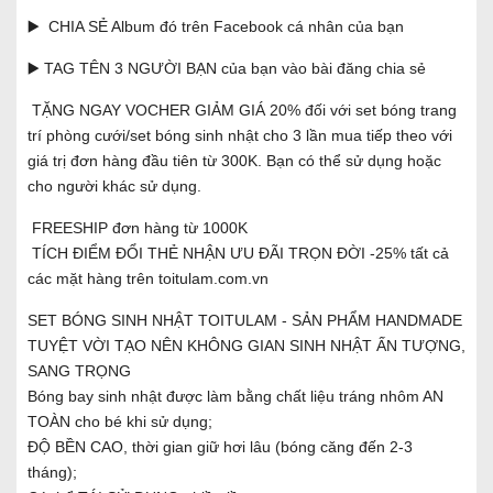
▶️ CHIA SẺ Album đó trên Facebook cá nhân của bạn
▶️ TAG TÊN 3 NGƯỜI BẠN của bạn vào bài đăng chia sẻ
TẶNG NGAY VOCHER GIẢM GIÁ 20% đối với set bóng trang
trí phòng cưới/set bóng sinh nhật cho 3 lần mua tiếp theo với
giá trị đơn hàng đầu tiên từ 300K. Bạn có thể sử dụng hoặc
cho người khác sử dụng.
FREESHIP đơn hàng từ 1000K
TÍCH ĐIỂM ĐỔI THẺ NHẬN ƯU ĐÃI TRỌN ĐỜI -25% tất cả
các mặt hàng trên toitulam.com.vn
SET BÓNG SINH NHẬT TOITULAM - SẢN PHẨM HANDMADE
TUYỆT VỜI TẠO NÊN KHÔNG GIAN SINH NHẬT ẤN TƯỢNG,
SANG TRỌNG
Bóng bay sinh nhật được làm bằng chất liệu tráng nhôm AN
TOÀN cho bé khi sử dụng;
ĐỘ BỀN CAO, thời gian giữ hơi lâu (bóng căng đến 2-3
tháng);