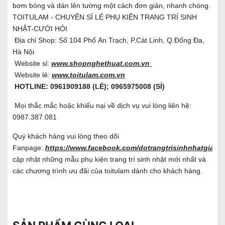
bơm bóng và dán lên tường một cách đơn giản, nhanh chóng.
TOITULAM - CHUYÊN SỈ LẺ PHỤ KIỆN TRANG TRÍ SINH
NHẬT-CƯỚI HỎI
Địa chỉ Shop: Số 104 Phố An Trạch, P.Cát Linh, Q.Đống Đa,
Hà Nội
Website sỉ:
www.shopnghethuat.com.vn
Website lẻ:
www.toitulam.com.vn
HOTLINE: 0961909188 (LẺ); 0965975008 (SỈ)
Mọi thắc mắc hoặc khiếu nại về dịch vụ vui lòng liên hệ:
0987.387.081
Quý khách hàng vui lòng theo dõi
Fanpage:
https://www.facebook.com/dotrangtrisinhnhatgiare/
cập nhật những mẫu phụ kiện trang trí sinh nhật mới nhất và
các chương trình ưu đãi của toitulam dành cho khách hàng.