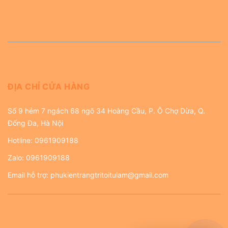
ĐỊA CHỈ CỬA HÀNG
Số 9 hẻm 7 ngách 68 ngõ 34 Hoàng Cầu, P. Ô Chợ Dừa, Q.
Đống Đa, Hà Nội
Hotline:
0961909188
Zalo:
0961909188
Email hỗ trợ:
phukientrangtritoitulam@gmail.com