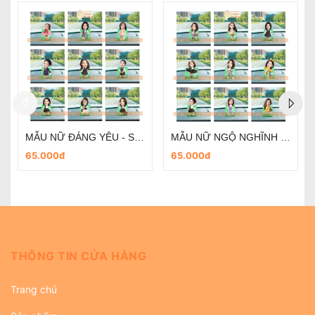
HOA BÓNG NGHỆ THUẬT - LẺ 1 BÔNG - QUÀ TẶNG 20/10
QUÀ TẶNG 20/10- Standee lắc lư - Mẫu cô nàng cá tính- thiết kế theo yêu cầu
30.000đ
65.000đ
THÔNG TIN CỬA HÀNG
Trang chủ