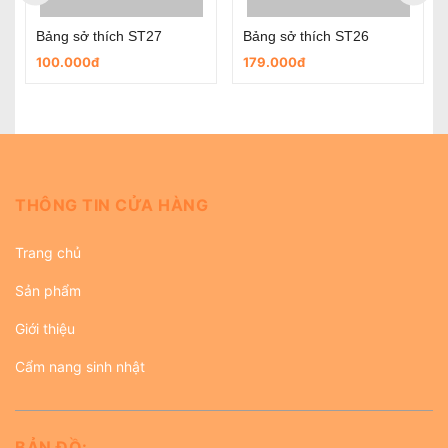
Bảng sở thích ST27
Bảng sở thích ST26
100.000đ
179.000đ
THÔNG TIN CỬA HÀNG
Trang chủ
Sản phẩm
Giới thiệu
Cẩm nang sinh nhật
BẢN ĐỒ: