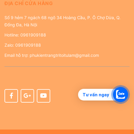
ĐỊA CHỈ CỬA HÀNG
Số 9 hẻm 7 ngách 68 ngõ 34 Hoàng Cầu, P. Ô Chợ Dừa, Q.
Đống Đa, Hà Nội
Hotline:
0961909188
Zalo:
0961909188
Email hỗ trợ:
phukientrangtritoitulam@gmail.com
Tư vấn ngay