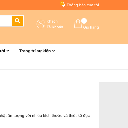
53
Thông báo của tôi
Khách
Tài khoản
Giỏ hàng
n
ưới
Trang trí sự kiện
hật ấn tượng với nhiều kích thước và thiết kế độc