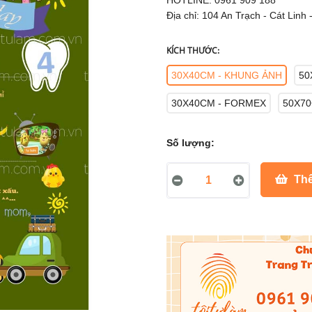
HOTLINE: 0961 909 188
Địa chỉ: 104 An Trạch - Cát Linh 
KÍCH THƯỚC:
30X40CM - KHUNG ẢNH
50
30X40CM - FORMEX
50X70
Số lượng:
Thê