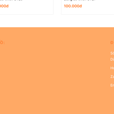
000đ
179.000đ
Ồ:
Đ
S
D
Ho
Z
Em