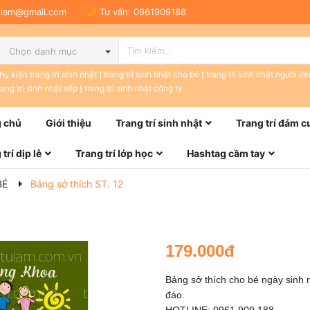
tulam@gmail.com
Tư vấn:
0961909188
Chọn danh mục
hụ kiện trang trí sinh nhật
trang trí sinh nhật cho bé
trang trí sinh nhật người lớ
rang trí sinh nhật sếp
trang trí sinh nhật công ty
 chủ
Giới thiệu
Trang trí sinh nhật
Trang trí đám c
trí dịp lễ
Trang trí lớp học
Hashtag cầm tay
BÉ
Bảng sở thích ST. 12
179.000đ
Bảng sở thích cho bé ngày sinh n
đáo.