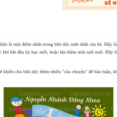
nhộn là một điểm nhấn trong bữa tiệc sinh nhật của bé. Đây l
 khi bắt đầu kỳ học mới, hoặc khi thêm một tuổi mới. Đây là
 sẽ khiến cho bữa tiệc thêm nhiều "câu chuyện" để bàn luận, 