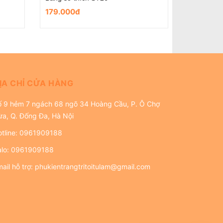
179.000đ
179.000
ỊA CHỈ CỬA HÀNG
ố 9 hẻm 7 ngách 68 ngõ 34 Hoàng Cầu, P. Ô Chợ
ừa, Q. Đống Đa, Hà Nội
tline:
0961909188
alo:
0961909188
ail hỗ trợ:
phukientrangtritoitulam@gmail.com