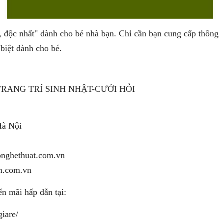
g, độc nhất" dành cho bé nhà bạn. Chỉ cần bạn cung cấp thông
biệt dành cho bé.
TRANG TRÍ SINH NHẬT-CƯỚI HỎI
Hà Nội
pnghethuat.com.vn
am.com.vn
n mãi hấp dẫn tại:
iare/