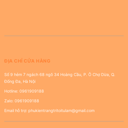
ĐỊA CHỈ CỬA HÀNG
Số 9 hẻm 7 ngách 68 ngõ 34 Hoàng Cầu, P. Ô Chợ Dừa, Q.
Đống Đa, Hà Nội
Hotline:
0961909188
Zalo:
0961909188
Email hỗ trợ:
phukientrangtritoitulam@gmail.com