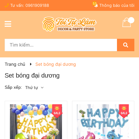
53
Tư vấn:
0961909188
Thông báo của tôi
Trang chủ
Set bóng đại dương
Set bóng đại dương
Sắp xếp:
Thứ tự