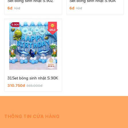
Set bóng sinh nhật S.90Z
Set bóng sinh nhật S.90A
6đ
6đ
10đ
10đ
31Set bóng sinh nhật S.90K
310.750đ
565.000đ
THÔNG TIN CỬA HÀNG