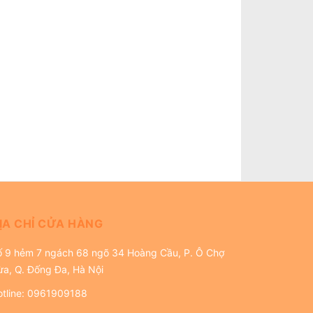
ỊA CHỈ CỬA HÀNG
ố 9 hẻm 7 ngách 68 ngõ 34 Hoàng Cầu, P. Ô Chợ
ừa, Q. Đống Đa, Hà Nội
tline:
0961909188