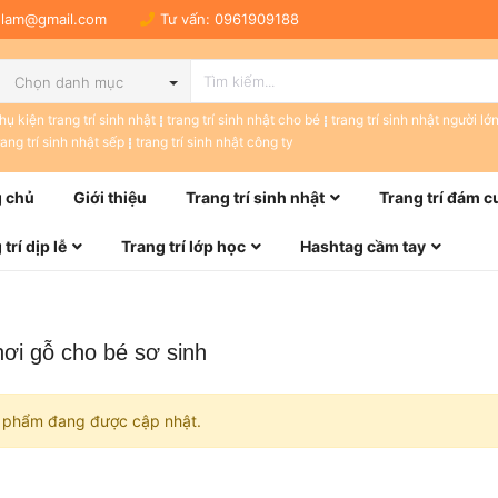
tulam@gmail.com
Tư vấn:
0961909188
Chọn danh mục
hụ kiện trang trí sinh nhật
trang trí sinh nhật cho bé
trang trí sinh nhật người lớ
rang trí sinh nhật sếp
trang trí sinh nhật công ty
 chủ
Giới thiệu
Trang trí sinh nhật
Trang trí đám c
trí dịp lễ
Trang trí lớp học
Hashtag cầm tay
ơi gỗ cho bé sơ sinh
 phẩm đang được cập nhật.