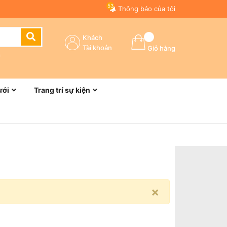
53
Thông báo của tôi
Khách
Tài khoản
Giỏ hàng
n
ưới
Trang trí sự kiện
×